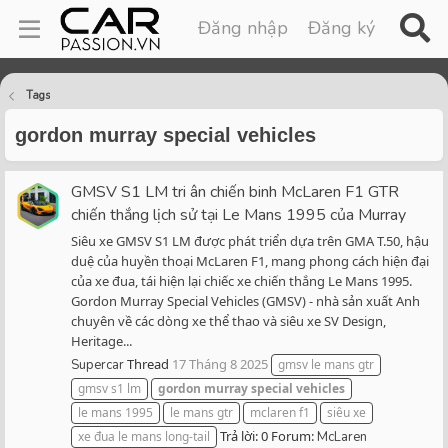
Đăng nhập
Đăng ký
Tags
gordon murray special vehicles
GMSV S1 LM tri ân chiến binh McLaren F1 GTR
chiến thắng lịch sử tại Le Mans 1995 của Murray
Siêu xe GMSV S1 LM được phát triển dựa trên GMA T.50, hậu
duệ của huyền thoại McLaren F1, mang phong cách hiện đại
của xe đua, tái hiện lại chiếc xe chiến thắng Le Mans 1995.
Gordon Murray Special Vehicles (GMSV) - nhà sản xuất Anh
chuyên về các dòng xe thể thao và siêu xe SV Design,
Heritage...
Thread
17 Tháng 8 2025
Supercar
gmsv le mans gtr
gmsv s1 lm
gordon
murray
special
vehicles
le mans 1995
le mans gtr
mclaren f1
siêu xe
Trả lời: 0
Forum:
xe đua le mans long-tail
McLaren