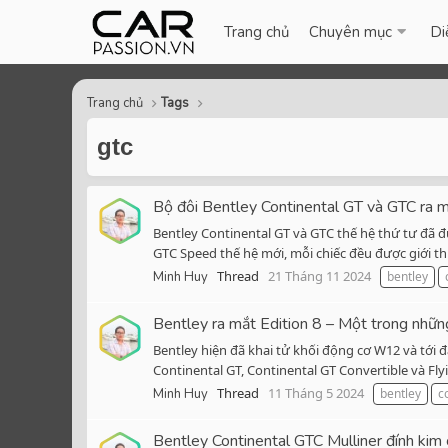
Trang chủ
Chuyên mục
Di
Trang chủ
Tags
gtc
Bộ đôi Bentley Continental GT và GTC ra mắ
Bentley Continental GT và GTC thế hệ thứ tư đã đượ
GTC Speed thế hệ mới, mỗi chiếc đều được giới thi
Thread
21 Tháng 11 2024
Minh Huy
bentley
Bentley ra mắt Edition 8 – Một trong nhữn
Bentley hiện đã khai tử khối động cơ W12 và tới
Continental GT, Continental GT Convertible và Fly
Thread
11 Tháng 5 2024
Minh Huy
bentley
c
Bentley Continental GTC Mulliner đính kim 