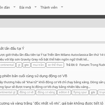
ễn đàn
Bài mới
Thành viên
t lần đầu tại Ý
c giới thiệu lần đầu tiên tại Ý tại Triển lãm Milano Autoclassica lần thứ 14 
ệu với lớp sơn Gravity Grey nổi bật thể hiện ngôn ngữ thiết kế...
Trả lời: 0
Forum:
continental
gt
gtc
mui trần
xe thể thao
Trong Nướ
g phiên bản cuối cùng sử dụng động cơ V8
 đây thương hiệu sẽ “khai tử” khối động cơ V8 chỉ chạy bằng xăng. Dòng sả
ing Spur sẽ được trang bị động cơ V8 chạy bằng nhiên liệu xăng...
ontinental gt
động cơ v8
động cơ xăng
editon 8
flying spur
gtc
truy
cương và vàng trắng “độc nhất vô nhị”, giá bán không được tiết lộ