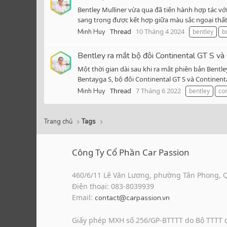
Bentley Mulliner vừa qua đã tiến hành hợp tác vớ
sang trọng được kết hợp giữa màu sắc ngoại thất ti
Thread
10 Tháng 4 2024
Minh Huy
bentley
b
Bentley ra mắt bộ đôi Continental GT S và 
Một thời gian dài sau khi ra mắt phiên bản Bentl
Bentayga S, bộ đôi Continental GT S và Continenta
Thread
7 Tháng 6 2022
Minh Huy
bentley
con
Trang chủ
Tags
Công Ty Cổ Phần Car Passion
460/6/11 Lê Văn Lương, phường Tân Phong, 
Điện thoại: 083-8039939
Email:
contact@carpassion.vn
Giấy phép MXH số 256/GP-BTTTT do Bộ TTTT 