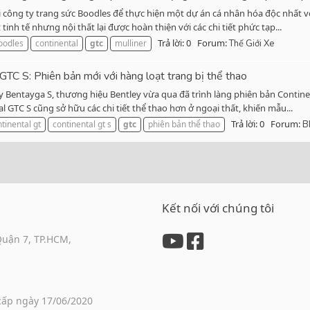
i công ty trang sức Boodles để thực hiện một dự án cá nhân hóa độc nhất v
nh tế nhưng nội thất lại được hoàn thiện với các chi tiết phức tạp...
Trả lời: 0
Forum:
oodles
continental
gtc
mulliner
Thế Giới Xe
GTC S: Phiên bản mới với hàng loạt trang bị thể thao
ey Bentayga S, thương hiệu Bentley vừa qua đã trình làng phiên bản Contine
l GTC S cũng sở hữu các chi tiết thể thao hơn ở ngoại thất, khiến mẫu...
Trả lời: 0
Forum:
tinental gt
continental gt s
gtc
phiên bản thể thao
B
Kết nối với chúng tôi
Quận 7, TP.HCM,
cấp ngày 17/06/2020