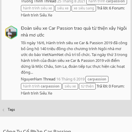
Thread
25 Tháng 8 2021
Truong Thinh
hành trình
carpassion
Trả lời: 6
Forum:
hành trình siêu xe
siêu xe
xe siêu sang
Hành trình Siêu Xe
Đoàn siêu xe Car Passion trao quà từ thiện xây Ngôi
nhà mơ ước
Tối ngày 16/6, Hành trình siêu xe Car & Passion 2019 đã công
bố ủng hộ 140 triệu đồng cho chương trình Ngôi nhà mơ
ước do báo VietNamNet chủ trì tổ chức. Tại ngày thứ 3 trong
hành trình của đoàn siêu xe Car & Passion 2019 với điểm
dừng là Mộc Châu, Sơn La, đoàn tiếp tục thực hiện các hoạt
động...
Thread
16 Tháng 6 2019
NguyenNam
carpassion
Trả lời: 0
Forum:
hành trình
carpassion
siêu xe
từ thiện
Hành trình Siêu Xe
Tags
Công Ty Cổ Phần Car Passion