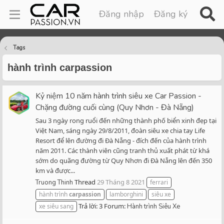
Đăng nhập
Đăng ký
Tags
hành trình carpassion
Kỷ niệm 10 năm hành trình siêu xe Car Passion -
Chặng đường cuối cùng (Quy Nhơn - Đà Nẵng)
Sau 3 ngày rong ruổi đến những thành phố biển xinh đẹp tại
Việt Nam, sáng ngày 29/8/2011, đoàn siêu xe chia tay Life
Resort để lên đường đi Đà Nẵng - đích đến của hành trình
năm 2011. Các thành viên cũng tranh thủ xuất phát từ khá
sớm do quãng đường từ Quy Nhơn đi Đà Nẵng lên đến 350
km và được...
Thread
29 Tháng 8 2021
Truong Thinh
ferrari
hành trình
carpassion
lamborghini
siêu xe
Trả lời: 3
Forum:
xe siêu sang
Hành trình Siêu Xe