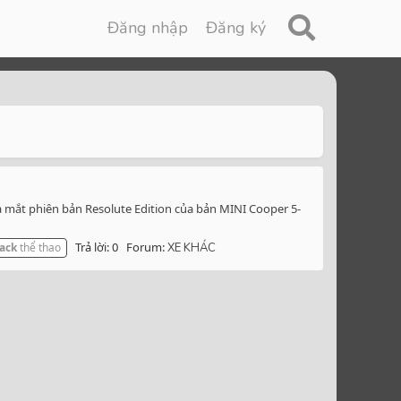
Đăng nhập
Đăng ký
a mắt phiên bản Resolute Edition của bản MINI Cooper 5-
Trả lời: 0
Forum:
ack
thể thao
XE KHÁC