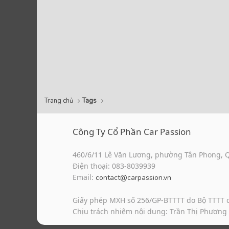
Trang chủ
Tags
Công Ty Cổ Phần Car Passion
460/6/11 Lê Văn Lương, phường Tân Phong, 
Điện thoại: 083-8039939
Email:
contact@carpassion.vn
Giấy phép MXH số 256/GP-BTTTT do Bộ TTTT 
Chịu trách nhiệm nội dung: Trần Thị Phương