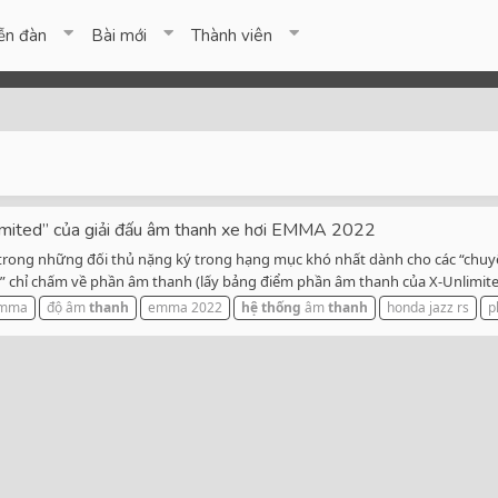
ễn đàn
Bài mới
Thành viên
mited” của giải đấu âm thanh xe hơi EMMA 2022
 trong những đối thủ nặng ký trong hạng mục khó nhất dành cho các “chuy
” chỉ chấm về phần âm thanh (lấy bảng điểm phần âm thanh của X-Unlimited
emma
độ âm
thanh
emma 2022
hệ
thống
âm
thanh
honda jazz rs
p