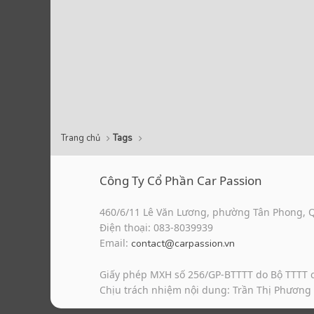
Trang chủ
Tags
Công Ty Cổ Phần Car Passion
460/6/11 Lê Văn Lương, phường Tân Phong, 
Điện thoại: 083-8039939
Email:
contact@carpassion.vn
Giấy phép MXH số 256/GP-BTTTT do Bộ TTTT 
Chịu trách nhiệm nội dung: Trần Thị Phương