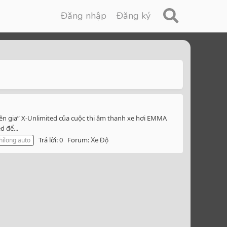
Đăng nhập
Đăng ký
ên gia” X-Unlimited của cuộc thi âm thanh xe hơi EMMA
 để...
Trả lời: 0
Forum:
hilong auto
Xe Độ