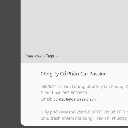
Trang chủ
Tags
Công Ty Cổ Phần Car Passion
460/6/11 Lê Văn Lương, phường Tân Phong, 
Điện thoại: 083-8039939
Email:
contact@carpassion.vn
Giấy phép MXH số 256/GP-BTTTT do Bộ TTTT 
Chịu trách nhiệm nội dung: Trần Thị Phương