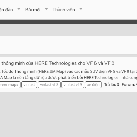
ễn đàn
Bài mới
Thành viên
 độ thông minh của HERE Technologies cho VF 8 và VF 9
t Tốc độ Thông minh (HERE ISA Map) vào các mẫu SUV điện VF 8 và VF 9 tại
 Map là nền tảng dữ liệu được phát triển bởi HERE Technologies - nhà cung
Trả lời: 0
Forum:
here
maps
vinfast
vinfast vf 8
vinfast vf 9
xe điện