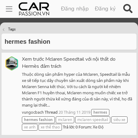
Đăng nhập
Đăng ký
Tags
hermes fashion
Xem trước Mclaren Speedtail với nội thất do
Hermès đảm trách
Thuộc dòng sản phẩm hyper của Mclaren, Speedtail là mẫu
xe sẽ tiếp tục dây chuyền sản xuất dòng sản phẩm này khi
Mclaren Senna kết thúc. Với tu cách là người kế nhiệm
Mclaren F1 huyền thoại, Mclaren mong muốn chiếc xe trở
thành người thừa kế xứng đáng của di sản này, vì thế, họ đã
mang lại thiết...
Thread
20 Tháng 11 2019
vungocbach
hermes
hermes
fashion
mclaren
mclaren speedtail
siêu xe
Trả lời: 0
Forum:
xe anh
xe thể thao
Xe Độ