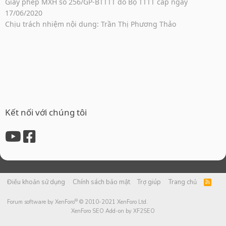
Giấy phép MXH số 256/GP-BTTTT do Bộ TTTT cấp ngày
17/06/2020
Chịu trách nhiệm nội dung: Trần Thị Phương Thảo
Kết nối với chúng tôi
Điều khoản sử dụng
Chính sách bảo mật
Trợ giúp
Trang chủ
R
S
S
®
Forum software by XenForo
© 2010-2021 XenForo Ltd.
XenForo SEO Add-on by XF2SEO