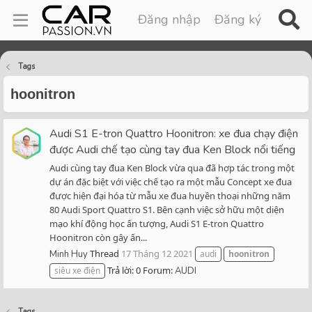
Đăng nhập
Đăng ký
Tags
hoonitron
Audi S1 E-tron Quattro Hoonitron: xe đua chạy điện
được Audi chế tạo cùng tay đua Ken Block nổi tiếng
Audi cùng tay đua Ken Block vừa qua đã hợp tác trong một
dự án đặc biệt với việc chế tạo ra một mẫu Concept xe đua
được hiện đại hóa từ mẫu xe đua huyền thoại những năm
80 Audi Sport Quattro S1. Bên cạnh việc sở hữu một diện
mạo khí động học ấn tượng, Audi S1 E-tron Quattro
Hoonitron còn gây ấn...
Thread
17 Tháng 12 2021
Minh Huy
audi
hoonitron
Trả lời: 0
Forum:
siêu xe điện
AUDI
Tags