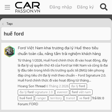
Đăng nhập
Đăng ký
Tags
huế ford
Ford Việt Nam khai trương đại lý Huế theo tiêu
chuẩn toàn cầu, nâng tầm trải nghiệm khách hàng
Từ tháng 1/2026, Huế Ford chính thức đi vào hoạt động, đây
là đại lý uỷ quyền thứ 43 của Ford tại Việt Nam và cũng là đại
lý đầu tiên trong khối thị trường quốc tế (IMG) tiên phong
đáp ứng tiêu chí đại lý mới theo chuẩn – Ford Signature 2.0.
Huế Ford chính thức đi vào hoạt động từ tháng...
Thread
6 Tháng 2 2026
Hoang Son
đại lý
ford
đại lý
ford
signature 2.0
everest
ford
việt nam
Trả lời: 0
huế
ford
ranger
territory
transit
xe
ford
Forum:
FORD