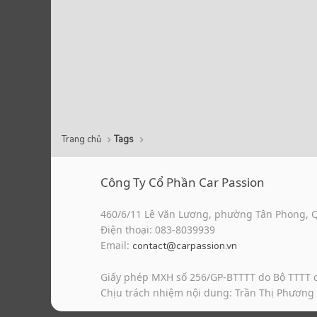
Trang chủ
Tags
Công Ty Cổ Phần Car Passion
460/6/11 Lê Văn Lương, phường Tân Phong, 
Điện thoại: 083-8039939
Email:
contact@carpassion.vn
Giấy phép MXH số 256/GP-BTTTT do Bộ TTTT 
Chịu trách nhiệm nội dung: Trần Thị Phương