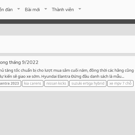
ễn đàn
Bài mới
Thành viên
rong tháng 9/2022
hủ tăng tốc chuẩn bị cho lượt mua sắm cuối năm, đồng thời các hãng cũng chọ
dự kiến sẽ giao xe sớm. Hyundai Elantra Đứng đầu danh sách là mẫu...
lantra
2023
kia carens
nissan kicks
suzuki ertiga hybrid
xe mpv 7 chỗ