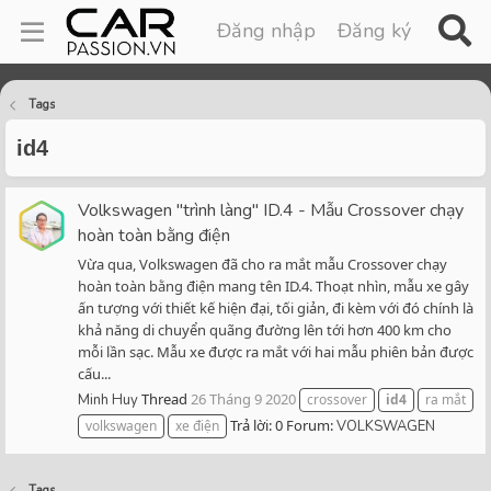
Đăng nhập
Đăng ký
Tags
id4
Volkswagen "trình làng" ID.4 - Mẫu Crossover chạy
hoàn toàn bằng điện
Vừa qua, Volkswagen đã cho ra mắt mẫu Crossover chạy
hoàn toàn bằng điện mang tên ID.4. Thoạt nhìn, mẫu xe gây
ấn tượng với thiết kế hiện đại, tối giản, đi kèm với đó chính là
khả năng di chuyển quãng đường lên tới hơn 400 km cho
mỗi lần sạc. Mẫu xe được ra mắt với hai mẫu phiên bản được
cấu...
Thread
26 Tháng 9 2020
Minh Huy
crossover
id4
ra mắt
Trả lời: 0
Forum:
volkswagen
xe điện
VOLKSWAGEN
Tags