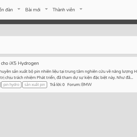
ễn đàn
Bài mới
Thành viên
u cho iX5 Hydrogen
uyền sản xuất bộ pin nhiên liệu tại trung tâm nghiên cứu về năng lượng Hy
 chịu trách nhiệm Phát triển, đã tham dự sự kiện đặc biệt này. Như đã...
Trả lời: 0
Forum:
pin hydro
sản xuất pin
BMW