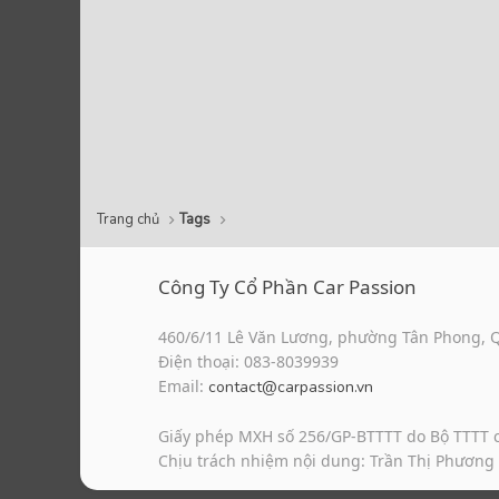
Trang chủ
Tags
Công Ty Cổ Phần Car Passion
460/6/11 Lê Văn Lương, phường Tân Phong, 
Điện thoại: 083-8039939
Email:
contact@carpassion.vn
Giấy phép MXH số 256/GP-BTTTT do Bộ TTTT 
Chịu trách nhiệm nội dung: Trần Thị Phương