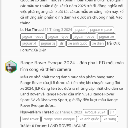
các mẫu xe thuần điện kể từ năm 2025 trở đi, đồng nghĩa với
việc phải ngưng sản xuất tất cả các mẫu xe xăng hiện nay, kể
cả những sản phẩm đình đám và được ưa chuộng nhất. Vào
tháng...
Thread
11 Tháng 3 2024
Le Hai
jaguar
jaguar e-pace
jaguar f-pace
jaguar f-type
jaguar i-pace
jaguar xe
Trả lời: 0
jaguar xf
jaguar xj
jlr
xe anh quốc
xe điện
Forum:
Xe Điện
Range Rover Evoque 2024 - đèn pha LED mới, màn
hình cong và thêm camera
Mẫu xe nhỏ nhất trong danh mục sản phẩm hạng sang
Range Rover của JLR được cải tiến nhẹ khi chuyển sang đời
xe 2024. JLR đang liên tục đưa ra những cập nhật cho dàn xe
Land Rover và Range Rover của mình. Sau Range Rover
Sport SV và Discovery Sport, giờ đây đến lượt mẫu Range
Rover Evoque được...
Thread
22 Tháng 6 2023
NguyenNam
evoque 2024
jlr
land rover
range rover evoque
xe anh quốc
xe sang
Trả lời: 0
Forum:
LAND ROVER JAGUAR