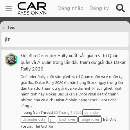
Đăng nhập
Đăng ký
Tags
jlr
Đội đua Defender Rally xuất sắc giành vị trí Quán
quân và Á quân trong lần đầu tham dự giải đua Dakar
Rally 2026
Defender Rally xuất sắc giành vị trí Quán quân và Á quân tại
giải đua Dakar Rally 2026 ở phân hạng Stock ngay trong lần
đầu tiên đội tham dự giải đua xe địa hình khắc nghiệt nhất
hành tinh này. Rokas Baciuška và Oriol Vidal đã trở thành
những nhà vô địch Dakar ở phân hạng Stock. Sara Price
cùng...
Thread
30 Tháng 1 2026
Hoang Son
defender
Trả lời: 0
defender octa
jlr
land rover
range rover
Forum:
Thế Giới Xe