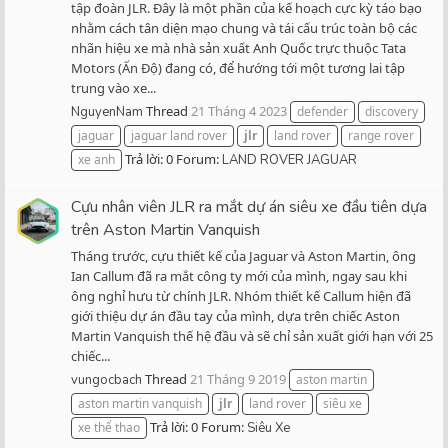
tập đoàn JLR. Đây là một phần của kế hoạch cực kỳ táo bạo
nhằm cách tân diện mạo chung và tái cấu trúc toàn bộ các
nhãn hiệu xe mà nhà sản xuất Anh Quốc trực thuộc Tata
Motors (Ấn Độ) đang có, để hướng tới một tương lai tập
trung vào xe...
Thread
21 Tháng 4 2023
NguyenNam
defender
discovery
jaguar
jaguar land rover
jlr
land rover
range rover
Trả lời: 0
Forum:
xe anh
LAND ROVER JAGUAR
Cựu nhân viên JLR ra mắt dự án siêu xe đầu tiên dựa
trên Aston Martin Vanquish
Tháng trước, cựu thiết kế của Jaguar và Aston Martin, ông
Ian Callum đã ra mắt công ty mới của mình, ngay sau khi
ông nghỉ hưu từ chính JLR. Nhóm thiết kế Callum hiện đã
giới thiệu dự án đầu tay của mình, dựa trên chiếc Aston
Martin Vanquish thế hệ đầu và sẽ chỉ sản xuất giới hạn với 25
chiếc...
Thread
21 Tháng 9 2019
vungocbach
aston martin
aston martin vanquish
jlr
land rover
siêu xe
Trả lời: 0
Forum:
xe thể thao
Siêu Xe