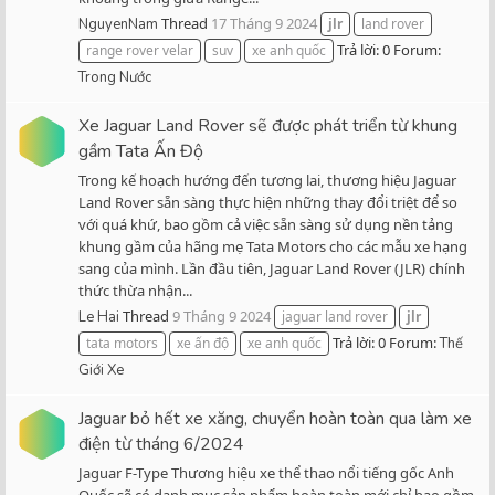
Thread
17 Tháng 9 2024
NguyenNam
jlr
land rover
Trả lời: 0
Forum:
range rover velar
suv
xe anh quốc
Trong Nước
Xe Jaguar Land Rover sẽ được phát triển từ khung
gầm Tata Ấn Độ
Trong kế hoạch hướng đến tương lai, thương hiệu Jaguar
Land Rover sẵn sàng thực hiện những thay đổi triệt để so
với quá khứ, bao gồm cả việc sẵn sàng sử dụng nền tảng
khung gầm của hãng mẹ Tata Motors cho các mẫu xe hạng
sang của mình. Lần đầu tiên, Jaguar Land Rover (JLR) chính
thức thừa nhận...
Thread
9 Tháng 9 2024
Le Hai
jaguar land rover
jlr
Trả lời: 0
Forum:
tata motors
xe ấn độ
xe anh quốc
Thế
Giới Xe
Jaguar bỏ hết xe xăng, chuyển hoàn toàn qua làm xe
điện từ tháng 6/2024
Jaguar F-Type Thương hiệu xe thể thao nổi tiếng gốc Anh
Quốc sẽ có danh mục sản phẩm hoàn toàn mới chỉ bao gồm