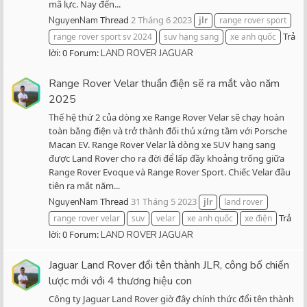
mã lực. Nay đến...
Thread
2 Tháng 6 2023
NguyenNam
jlr
range rover sport
Trả
range rover sport sv 2024
suv hạng sang
xe anh quốc
lời: 0
Forum:
LAND ROVER JAGUAR
Range Rover Velar thuần điện sẽ ra mắt vào năm
2025
Thế hệ thứ 2 của dòng xe Range Rover Velar sẽ chạy hoàn
toàn bằng điện và trở thành đối thủ xứng tầm với Porsche
Macan EV. Range Rover Velar là dòng xe SUV hạng sang
được Land Rover cho ra đời để lấp đầy khoảng trống giữa
Range Rover Evoque và Range Rover Sport. Chiếc Velar đầu
tiên ra mắt năm...
Thread
31 Tháng 5 2023
NguyenNam
jlr
land rover
Trả
range rover velar
suv
velar
xe anh quốc
xe điện
lời: 0
Forum:
LAND ROVER JAGUAR
Jaguar Land Rover đổi tên thành JLR, công bố chiến
lược mới với 4 thương hiệu con
Công ty Jaguar Land Rover giờ đây chính thức đổi tên thành