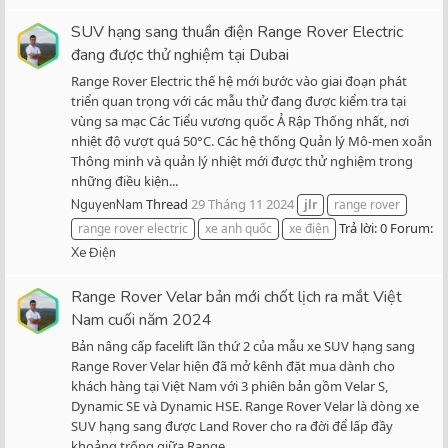
SUV hạng sang thuần điện Range Rover Electric
đang được thử nghiệm tại Dubai
Range Rover Electric thế hệ mới bước vào giai đoạn phát
triển quan trọng với các mẫu thử đang được kiểm tra tại
vùng sa mạc Các Tiểu vương quốc Ả Rập Thống nhất, nơi
nhiệt độ vượt quá 50°C. Các hệ thống Quản lý Mô-men xoắn
Thông minh và quản lý nhiệt mới được thử nghiệm trong
những điều kiện...
Thread
29 Tháng 11 2024
NguyenNam
jlr
range rover
Trả lời: 0
Forum:
range rover electric
xe anh quốc
xe điện
Xe Điện
Range Rover Velar bản mới chốt lịch ra mắt Việt
Nam cuối năm 2024
Bản nâng cấp facelift lần thứ 2 của mẫu xe SUV hạng sang
Range Rover Velar hiện đã mở kênh đặt mua dành cho
khách hàng tại Việt Nam với 3 phiên bản gồm Velar S,
Dynamic SE và Dynamic HSE. Range Rover Velar là dòng xe
SUV hạng sang được Land Rover cho ra đời để lấp đầy
khoảng trống giữa Range...