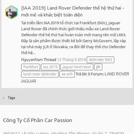
[IAA 2019] Land Rover Defender thế hệ thứ hai -
mới mẻ và khác biệt toàn diện
Tại triển lãm IAA 2019 tổ chức tại Frankfurt (Đức), Jaguar
Land Rover đã chính thức giới thiệu mẫu xe Land Rover
Defender thế hệ thứ hai hoàn toàn mới mang tên mã L663.
Đây là sản phẩm được thiết kế bởi Gerry McGovern, lắp ráp
tại nhà máy JLR ở Slovakia, ra đời để thay thế cho Defender
thế hệ...
Thread
12 Tháng 9 2019
NguyenNam
defender l663
frankfurt
iaa 2019
jaguar land rover
jlr
Trả lời: 0
Forum:
land rover defender
xe anh
LAND ROVER
JAGUAR
Tags
Công Ty Cổ Phần Car Passion
460/6/11 Lê Văn Lương, phường Tân Phong, Quận 7, TP.HCM,