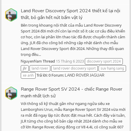
Land Rover Discovery Sport 2024 thiết kế lại nội
thất, bỏ gần hết nút bấm vật lý
Bên trong khoang nội thất của mẫu Land Rover Discovery
Sport 2024 đời mới chỉ còn lại một số ít các cơ cấu điều khiển
cơ học, còn lại phần lớn thao tác đã được chuyển thành cảm
ứng. JLR đã cho công bố những cập nhật dành cho mẫu
Land Rover Discovery Sport đời 2024. Những thay đổi quan
trọng đều...
Thread
15 Tháng 6 2023
NguyenNam
discovery sport 2024
jlr
land rover
land rover discovery sport
suv hạng sang
Trả lời: 0
Forum:
xe anh
LAND ROVER JAGUAR
Range Rover Sport SV 2024 - chiếc Range Rover
mạnh nhất lịch sử
Với thông số kỹ thuật gần như ngang ngửa siêu xe
Lamborghini Urus, mẫu Range Rover Sport SV 2024 vừa mới
ra mắt đã ngay lập tức được đặt mua hết. Cách đây vài tuần,
JLR từng cho công bố bản cập nhật 2024 dành cho mẫu xe
cỡ lớn Range Rover, dùng động cơ V8 4.4L có công suất 607