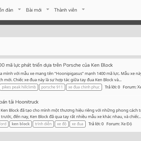
ễn đàn
Bài mới
Thành viên
 mã lực phát triển dựa trên Porsche của Ken Block
 của mình với mẫu xe mang tên “Hoonipigasus” mạnh 1400 mã lực. Mẫu xe n
h mới. Chiếc xe đua này là sự hợp tác giữa tay đua Ken Block và...
Trả lời: 0
Forum:
pikes peak hillclimb
porsche 911
xe đua chinh phục
X
bán tải Hoonitruck
, Ken Block đã tạo cho mình một thương hiệu riêng với những phong cách tr
rước, đến nay, Ken Block đã qua tay rất nhiều mẫu xe khác nhau, và chiếc..
Trả lời: 0
Forum:
ford
ken
block
trình diễn
xe độ
xe đua
Xe Độ