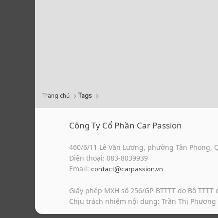
Trang chủ
Tags
Công Ty Cổ Phần Car Passion
460/6/11 Lê Văn Lương, phường Tân Phong, 
Điện thoại: 083-8039939
Email:
contact@carpassion.vn
Giấy phép MXH số 256/GP-BTTTT do Bộ TTTT 
Chịu trách nhiệm nội dung: Trần Thị Phương