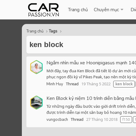
Trang chủ
Chuyên mục
Di
Trang chủ
Tags
ken block
Ngắm nhìn mẫu xe Hoonipigasus mạnh 1400
Mới đây, tay đua Ken Block đã tiết lộ dự án mới
phục ngọn đồi kỳ vĩ Pikes Peak, tạo nên một kỳ tíc
Thread
19 Tháng 5 2022
Minh Huy
ken
block
Ken Block kỷ niệm 10 trình diễn bằng mẫu 
Từ những ngày đầu bước vào giới drift trình diễn
được trình diễn tại một sân bay bỏ hoang 10 năm t
Thread
27 Tháng 10 2018
vungocbach
f150