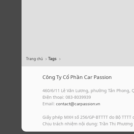
Trang chủ
Tags
Công Ty Cổ Phần Car Passion
460/6/11 Lê Văn Lương, phường Tân Phong, 
Điện thoại: 083-8039939
Email:
contact@carpassion.vn
Giấy phép MXH số 256/GP-BTTTT do Bộ TTTT 
Chịu trách nhiệm nội dung: Trần Thị Phương