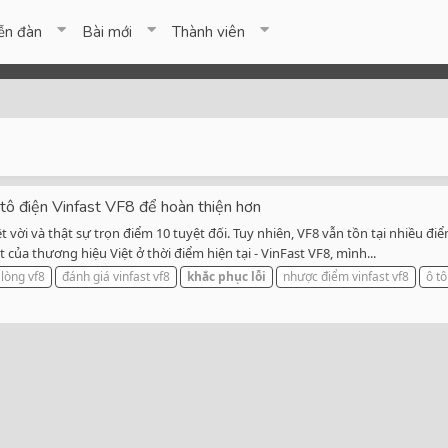
ễn đàn
Bài mới
Thành viên
 tô điện Vinfast VF8 để hoàn thiện hơn
ệt vời và thật sự trọn điểm 10 tuyệt đối. Tuy nhiên, VF8 vẫn tồn tại nhiều đ
của thương hiệu Việt ở thời điểm hiện tại - VinFast VF8, mình...
 lòng vf8
đánh giá vinfast vf8
khắc
phục
lỗi
nhược điểm vinfast vf8
ô tô