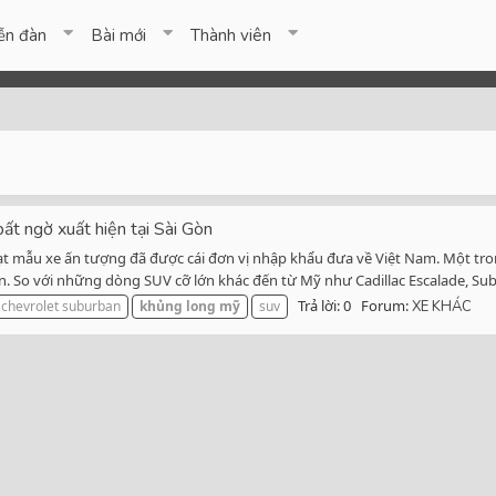
ễn đàn
Bài mới
Thành viên
t ngờ xuất hiện tại Sài Gòn
ạt mẫu xe ấn tượng đã được cái đơn vị nhập khẩu đưa về Việt Nam. Một tr
. So với những dòng SUV cỡ lớn khác đến từ Mỹ như Cadillac Escalade, Sub
Trả lời: 0
Forum:
chevrolet suburban
khủng
long
mỹ
suv
XE KHÁC