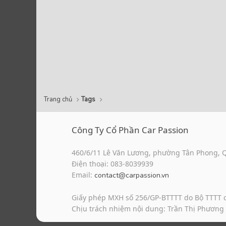
Trang chủ
Tags
Công Ty Cổ Phần Car Passion
460/6/11 Lê Văn Lương, phường Tân Phong, 
Điện thoại: 083-8039939
Email:
contact@carpassion.vn
Giấy phép MXH số 256/GP-BTTTT do Bộ TTTT 
Chịu trách nhiệm nội dung: Trần Thị Phương