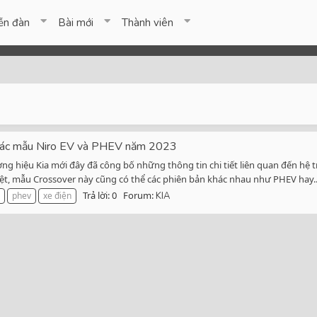
ễn đàn
Bài mới
Thành viên
ho các mẫu Niro EV và PHEV năm 2023
ơng hiệu Kia mới đây đã công bố những thông tin chi tiết liên quan đến hệ
 rệt, mẫu Crossover này cũng có thể các phiên bản khác nhau như PHEV hay..
Trả lời: 0
Forum:
phev
xe điện
KIA