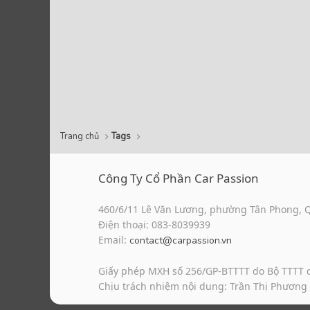
Trang chủ
Tags
Công Ty Cổ Phần Car Passion
460/6/11 Lê Văn Lương, phường Tân Phong, 
Điện thoại: 083-8039939
Email:
contact@carpassion.vn
Giấy phép MXH số 256/GP-BTTTT do Bộ TTTT 
Chịu trách nhiệm nội dung: Trần Thị Phương