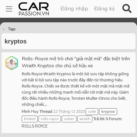
Đăng nhập
Đăng ký
Tags
kryptos
Rolls-Royce mở trò chơi "giải mật mã" đặc biệt trên
Wraith Kryptos cho chủ sở hữu xe
Rolls-Royce Wraith Kryptos là một bộ sưu tập không giống
với bất kì bộ sưu tập nào trước đây đến từ thương hiệu
Rolls-Royce. Chiếc xe được thiết kế với một mật mã mật mã
cùng rất nhiều những manh mối dẫn tới mật mã này. Giám
đốc điều hành Rolls-Royce, Torsten Muller-Otvos cho biết,
những chiếc...
Thread
22 Tháng 12 2020
Minh Huy
code
kryptos
Trả lời: 0
Forum:
limited
rolls-royce
solver
wraith
ROLLS ROYCE