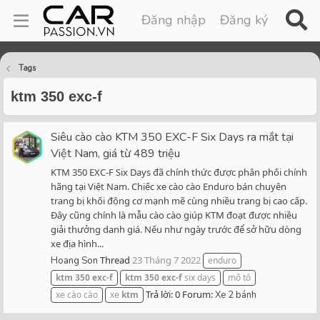
Đăng nhập
Đăng ký
Tags
ktm 350 exc-f
Siêu cào cào KTM 350 EXC-F Six Days ra mắt tại
Việt Nam, giá từ 489 triệu
KTM 350 EXC-F Six Days đã chính thức được phân phối chính
hãng tại Việt Nam. Chiếc xe cào cào Enduro bán chuyên
trang bị khối động cơ mạnh mẽ cùng nhiều trang bị cao cấp.
Đây cũng chính là mẫu cào cào giúp KTM đoạt được nhiều
giải thưởng danh giá. Nếu như ngày trước để sở hữu dòng
xe địa hình...
Thread
23 Tháng 7 2022
Hoang Son
enduro
ktm
350
exc-f
ktm
350
exc-f
six days
mô tô
Trả lời: 0
Forum:
xe cào cào
xe
ktm
Xe 2 bánh