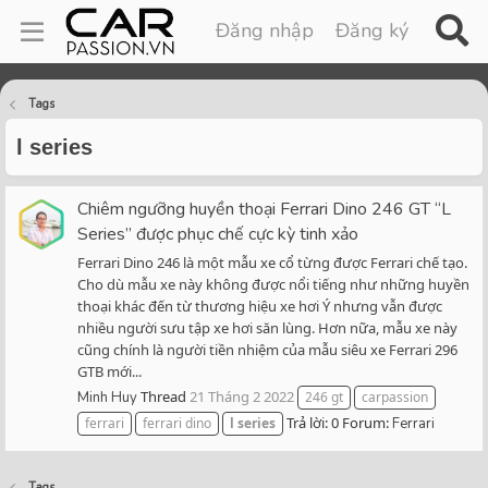
Đăng nhập
Đăng ký
Tags
l series
Chiêm ngưỡng huyền thoại Ferrari Dino 246 GT “L
Series” được phục chế cực kỳ tinh xảo
Ferrari Dino 246 là một mẫu xe cổ từng được Ferrari chế tạo.
Cho dù mẫu xe này không được nổi tiếng như những huyền
thoại khác đến từ thương hiệu xe hơi Ý nhưng vẫn được
nhiều người sưu tập xe hơi săn lùng. Hơn nữa, mẫu xe này
cũng chính là người tiền nhiệm của mẫu siêu xe Ferrari 296
GTB mới...
Thread
21 Tháng 2 2022
Minh Huy
246 gt
carpassion
Trả lời: 0
Forum:
ferrari
ferrari dino
l
series
Ferrari
Tags