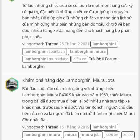
Từ lâu, những chiếc siêu xe cổ luôn là một món hàng cực kỳ
có giá trị, đặc biệt là những chiếc xe được giữ gìn nguyên
bản nhất. Để giúp gìn giữ những chiếc xe mang tính lịch sử
của mình cũng như biến những bản độ “xấu xí” trở về ban
đầu, nhiều hãng xe đã mang đến cho khách hàng bộ phận
phục chế...
Thread
25 Tháng 2 2021
vungocbach
lamborghini
lamborghini
countach
lamborghini
miura
Trả lời: 0
Forum:
lamborghini
murcielago
siêu xe
Lamborghini
Khám phá hàng độc Lamborghini Miura Jota
Bắt đầu cuộc đời của mình giống với những chiếc
Lamborghini Miura P400 S khác vào năm 1969, chiếc Miura
trong bài đã được mua đi bán lại bởi nhiều nhà sưu tập xe
khác nhau trước sau khi được Walter Ronchi, người chủ đầu
tiên của nó và là người đã biến nó trở thành một chiếc Miura
độc nhất. Ra...
Thread
15 Tháng 9 2019
vungocbach
lamborghini
lamborghini
miura
miura
miura
jota
siêu xe
xe cổ