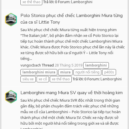
Trả lời: 0
Forum:
xe thể thao
Lamborghini
Polo Storico phục chế chiếc Lamborghini Miura từng
của ca sĩ Little Tony
Sau khi phục chế chiếc Miura từng xuất hiện trong phim
“The Italian Job”, bộ phận đảm nhận xe cổ Polo Storico lại
tiếp tục hoàn thành phục chế một chiếc Lamborghini Miura
khác. Chiếc Miura được Polo Storico phục chế lần này là chiếc
xe từng được sở hữu bởi ca sĩ người Ý – Little Tony nổi
tiếng...
Thread
28 Tháng 5 2019
vungocbach
lamborghini
lamborghini
miura
miura
người nổi tiếng
p400s
Trả lời: 0
Forum:
siêu xe
xe cổ
xe thể thao
Lamborghini
Lamborghini mang Miura SV quay về thời hoàng kim
Sau khi phục chế chiếc Miura SVR độc nhất trong thời gian
gần đây, bộ phận chuyên đảm trách việc phục chế những
mẫu xe cổ của Lamborghini – Polo Storico lại tiếp tục hoàn
thành phục chế một chiếc Miura SV. Chiếc xe này được sở
hữu bởi một người khá nổi tiếng trong giới xe và sẽ được
Lamborghini...