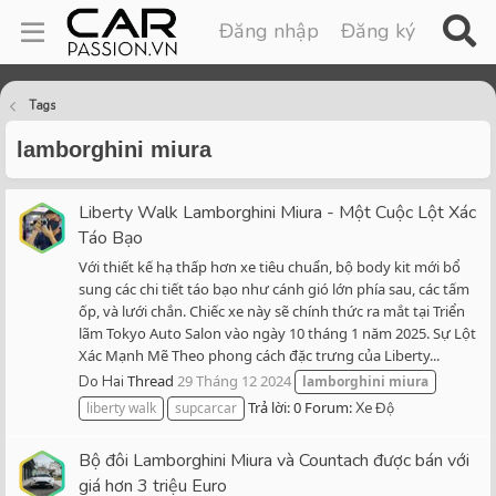
Đăng nhập
Đăng ký
Tags
lamborghini miura
Liberty Walk Lamborghini Miura - Một Cuộc Lột Xác
Táo Bạo
Với thiết kế hạ thấp hơn xe tiêu chuẩn, bộ body kit mới bổ
sung các chi tiết táo bạo như cánh gió lớn phía sau, các tấm
ốp, và lưới chắn. Chiếc xe này sẽ chính thức ra mắt tại Triển
lãm Tokyo Auto Salon vào ngày 10 tháng 1 năm 2025. Sự Lột
Xác Mạnh Mẽ Theo phong cách đặc trưng của Liberty...
Thread
29 Tháng 12 2024
Do Hai
lamborghini
miura
Trả lời: 0
Forum:
liberty walk
supcarcar
Xe Độ
Bộ đôi Lamborghini Miura và Countach được bán với
giá hơn 3 triệu Euro