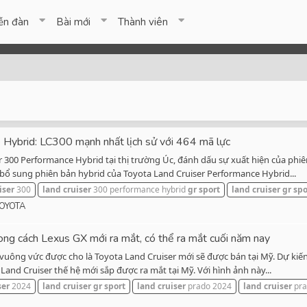
ễn đàn
Bài mới
Thành viên
 Hybrid: LC300 mạnh nhất lịch sử với 464 mã lực
er 300 Performance Hybrid tại thị trường Úc, đánh dấu sự xuất hiện của ph
n bổ sung phiên bản hybrid của Toyota Land Cruiser Performance Hybrid...
iser
300
land
cruiser
300 performance hybrid
gr
sport
land
cruiser
gr
spo
OYOTA
g cách Lexus GX mới ra mắt, có thể ra mắt cuối năm nay
vuông vức được cho là Toyota Land Cruiser mới sẽ được bán tại Mỹ. Dự kiế
Land Cruiser thế hệ mới sắp được ra mắt tại Mỹ. Với hình ảnh này...
ser
2024
land
cruiser
gr
sport
land
cruiser
prado 2024
land
cruiser
pra