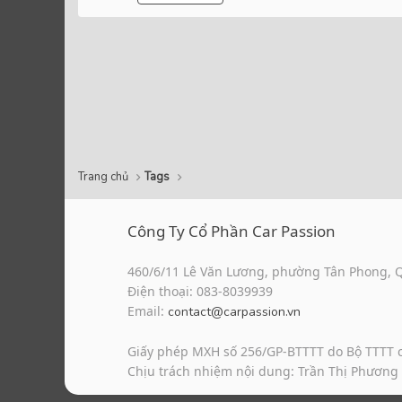
Trang chủ
Tags
Công Ty Cổ Phần Car Passion
460/6/11 Lê Văn Lương, phường Tân Phong, 
Điện thoại: 083-8039939
Email:
contact@carpassion.vn
Giấy phép MXH số 256/GP-BTTTT do Bộ TTTT 
Chịu trách nhiệm nội dung: Trần Thị Phương