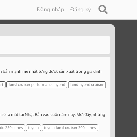
Đăng nhập
Đăng ký
iên bản mạnh mẽ nhất từng được sản xuất trong gia đình
rt
land
cruiser
performance hybrid
land
hybrid
cruiser
n sẽ ra mắt tại Nhật Bản vào cuối năm nay. Mới đây, những
do 250 series
toyota
toyota
land
cruiser
300 series