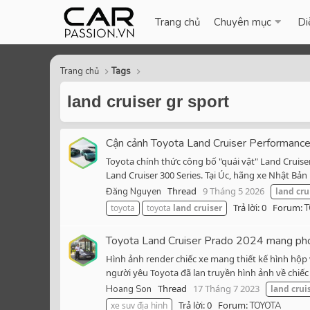
Trang chủ
Chuyên mục
Di
Trang chủ
Tags
land cruiser gr sport
Cận cảnh Toyota Land Cruiser Performance
Toyota chính thức công bố "quái vật" Land Cruis
Land Cruiser 300 Series. Tại Úc, hãng xe Nhật Bả
Thread
9 Tháng 5 2026
Đăng Nguyen
land
cru
Trả lời: 0
Forum:
toyota
toyota
land
cruiser
T
Toyota Land Cruiser Prado 2024 mang phon
Hình ảnh render chiếc xe mang thiết kế hình hộp 
người yêu Toyota đã lan truyền hình ảnh về chiếc 
Thread
17 Tháng 7 2023
Hoang Son
land
crui
Trả lời: 0
Forum:
xe suv địa hình
TOYOTA