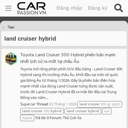
Đăng nhập
Đăng ký
Tags
land cruiser hybrid
Toyota Land Cruiser 300 Hybrid phiên bản mạnh
nhất lịch sử ra mắt tại châu Âu
Toyota mở rộng phân phối SUV đầu bảng - Land Cruiser 300
Hybrid sang thị trường châu Âu, khởi đầu tại một số quốc
gia Đông Âu từ tháng 1/2026. Đây là phiên bản điện hóa
mạnh nhất của dòng Land Cruiser từng được sản xuất,
trước đó Land Cruiser Hybrid đã ra mắt lần đầu tại Trung
Đông vào năm...
Thread
23 Tháng 1 2026
Supercar
land
cruiser
300 gr sport
land
cruiser
300
hybrid
land
cruiser
hybrid
suv
Trả lời: 0
Forum:
toyota
Thế Giới Xe