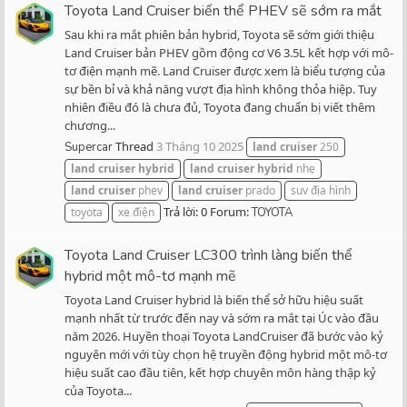
Toyota Land Cruiser biến thể PHEV sẽ sớm ra mắt
Sau khi ra mắt phiên bản hybrid, Toyota sẽ sớm giới thiệu
Land Cruiser bản PHEV gồm động cơ V6 3.5L kết hợp với mô-
tơ điện mạnh mẽ. Land Cruiser được xem là biểu tượng của
sự bền bỉ và khả năng vượt địa hình không thỏa hiệp. Tuy
nhiên điều đó là chưa đủ, Toyota đang chuẩn bị viết thêm
chương...
Thread
3 Tháng 10 2025
Supercar
land
cruiser
250
land
cruiser
hybrid
land
cruiser
hybrid
nhẹ
land
cruiser
phev
land
cruiser
prado
suv địa hình
Trả lời: 0
Forum:
toyota
xe điện
TOYOTA
Toyota Land Cruiser LC300 trình làng biến thể
hybrid một mô-tơ mạnh mẽ
Toyota Land Cruiser hybrid là biến thể sở hữu hiệu suất
mạnh nhất từ trước đến nay và sớm ra mắt tại Úc vào đầu
năm 2026. Huyền thoại Toyota LandCruiser đã bước vào kỷ
nguyên mới với tùy chọn hệ truyền động hybrid một mô-tơ
hiệu suất cao đầu tiên, kết hợp chuyên môn hàng thập kỷ
của Toyota...