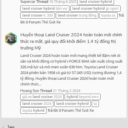
Thread
16 Tháng 6 2025
Supercar
land
cruiser
hybrid
land
cruiser
hybrid
bản vxr
land
cruiser
hybrid
gr-sport
Trả
land
cruiser
lc 300
land
cruiser
trung đông
toyota úc
lời: 0
Forum:
Thế Giới Xe
Huyền thoại Land Cruiser 2024 hoàn toàn mới chính
thức ra mắt, giá quy đổi khởi điểm 1,4 tỷ đồng thị
trường Mỹ
Land Cruiser 2024 hoàn toàn mới mang thiết kế đậm nét di
sản và khối động cơ hybrid i-FORCE MAX sản xuất công suất
326 mã lực và mô-men xoắn 630 Nm. Toyota Land Cruiser
2024 phiên bản 1958 có giá từ 57.345 USD, tương đương 1,4
tỷ đồng. Huyền thoại Land Cruiser 2024 hoàn toàn mới
chính thức...
Thread
21 Tháng 2 2024
Hoang Son
giá xe
land
cruiser
2024
hybrid
beyond zero
land
cruiser
2024
land
cruiser
hybrid
ta
Trả lời: 0
Forum:
toyota
hybrid
Thế Giới Xe
Tags