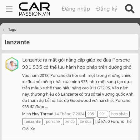
Đăng nhập
Đăng ký
Tags
lanzante
Lanzante ra mắt gói nâng cấp giúp xe đua Porsche
991 935 có thể lưu hành hợp pháp trên đường phố
Vào năm 2018, Porsche đã hồi sinh một trong những chiếc
xe đua nổi tiếng nhất của mình 935, như một sáng tạo dựa
trên mẫu xe thể thao hiệu năng cao 911 GT2 RS. Vào năm
nay, thương hiệu độ Lanzante có trụ sở tại Vương quốc Anh
đã tham dự Lễ hội tốc độ Goodwood với hai chiếc Porsche
935 đã được...
Thread
14 Tháng 7 2024
Minh Huy
935
991
hợp pháp
Trả lời: 0
Forum:
lanzante
porsche
xe độ
xe đua
Thế
Giới Xe