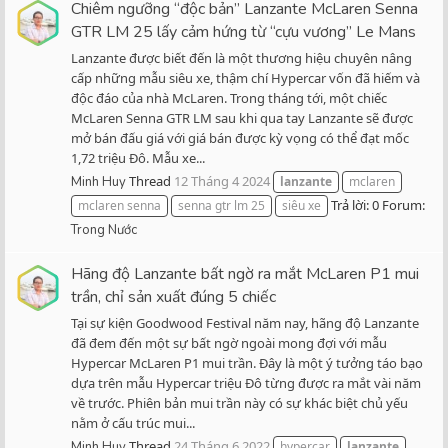
Chiêm ngưỡng “độc bản” Lanzante McLaren Senna
GTR LM 25 lấy cảm hứng từ “cựu vương” Le Mans
Lanzante được biết đến là một thương hiệu chuyên nâng
cấp những mẫu siêu xe, thậm chí Hypercar vốn đã hiếm và
độc đáo của nhà McLaren. Trong tháng tới, một chiếc
McLaren Senna GTR LM sau khi qua tay Lanzante sẽ được
mở bán đấu giá với giá bán được kỳ vọng có thể đạt mốc
1,72 triệu Đô. Mẫu xe...
Thread
12 Tháng 4 2024
Minh Huy
lanzante
mclaren
Trả lời: 0
Forum:
mclaren senna
senna gtr lm 25
siêu xe
Trong Nước
Hãng độ Lanzante bất ngờ ra mắt McLaren P1 mui
trần, chỉ sản xuất đúng 5 chiếc
Tại sự kiện Goodwood Festival năm nay, hãng độ Lanzante
đã đem đến một sự bất ngờ ngoài mong đợi với mẫu
Hypercar McLaren P1 mui trần. Đây là một ý tưởng táo bạo
dựa trên mẫu Hypercar triệu Đô từng được ra mắt vài năm
về trước. Phiên bản mui trần này có sự khác biệt chủ yếu
nằm ở cấu trúc mui...
Thread
24 Tháng 6 2022
Minh Huy
hypercar
lanzante