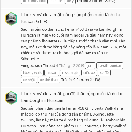
Trả lời: 0
Forum:
lb-silhouette
siêu xe
xe ý
Xe Độ
Liberty Walk ra mắt dòng sản phẩm mới dành cho
Nissan GT-R
Sau hai bản độ dành cho Ferrari 458 Italia và Lamborghini
Huracan ra mắt vào cuối năm ngoái và đầu năm nay, dòng
sản phẩm Silhouette GT lại tiếp tục đón thành viên mới. Lần
này, mẫu xe được hãng độ này nâng cấp là Nissan GT-R, một
chiếc xe rất được ưa chuộng, gói độ này có tên LB
Silhouette...
Thread
4 Tháng 12 2019
vungocbach
jdm
lb-silhouette
liberty walk
nissan
nissan gtr
siêu xe
xe độ
Trả lời: 0
Forum:
xe nhật
xe thể thao
Xe Độ
Liberty Walk ra mắt gói độ thân rộng mới dành cho
Lamborghini Huracan
Sau sản phẩm đầu tiên là Ferrari 458 GT, Liberty Walk đã ra
mắt gói độ thứ hai của dòng sản phẩm LB-Silhouette
WORKS, lần này, mẫu xe được hãng sử dụng là Lamborghini
Huracan. Trên dòng sản phẩm LB-Silhouette, Liberty Walk sẽ
không sử dụng đinh tán để cố định những phần nới rộng