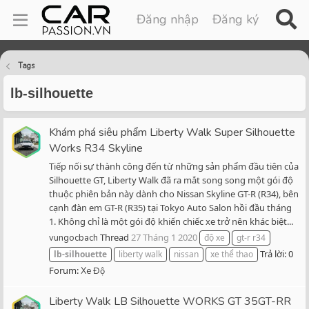
Đăng nhập
Đăng ký
Tags
lb-silhouette
Khám phá siêu phẩm Liberty Walk Super Silhouette
Works R34 Skyline
Tiếp nối sự thành công đến từ những sản phẩm đầu tiên của
Silhouette GT, Liberty Walk đã ra mắt song song một gói độ
thuộc phiên bản này dành cho Nissan Skyline GT-R (R34), bên
cạnh đàn em GT-R (R35) tại Tokyo Auto Salon hồi đầu tháng
1. Không chỉ là một gói độ khiến chiếc xe trở nên khác biệt...
Thread
27 Tháng 1 2020
vungocbach
độ xe
gt-r r34
Trả lời: 0
lb-silhouette
liberty walk
nissan
xe thể thao
Forum:
Xe Độ
Liberty Walk LB Silhouette WORKS GT 35GT-RR