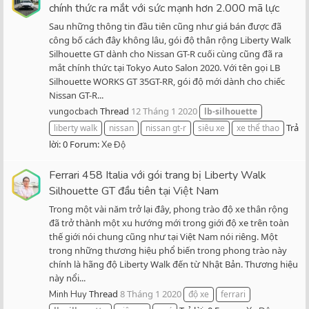
chính thức ra mắt với sức mạnh hơn 2.000 mã lực
Sau những thông tin đầu tiên cũng như giá bán được đã
công bố cách đây không lâu, gói độ thân rộng Liberty Walk
Silhouette GT dành cho Nissan GT-R cuối cùng cũng đã ra
mắt chính thức tại Tokyo Auto Salon 2020. Với tên gọi LB
Silhouette WORKS GT 35GT-RR, gói độ mới dành cho chiếc
Nissan GT-R...
Thread
12 Tháng 1 2020
vungocbach
lb-silhouette
Trả
liberty walk
nissan
nissan gt-r
siêu xe
xe thể thao
lời: 0
Forum:
Xe Độ
Ferrari 458 Italia với gói trang bị Liberty Walk
Silhouette GT đầu tiên tại Việt Nam
Trong một vài năm trở lại đây, phong trào độ xe thân rộng
đã trở thành một xu hướng mới trong giới độ xe trên toàn
thế giới nói chung cũng như tại Việt Nam nói riêng. Một
trong những thương hiệu phổ biến trong phong trào này
chính là hãng độ Liberty Walk đến từ Nhật Bản. Thương hiệu
này nổi...
Thread
8 Tháng 1 2020
Minh Huy
độ xe
ferrari