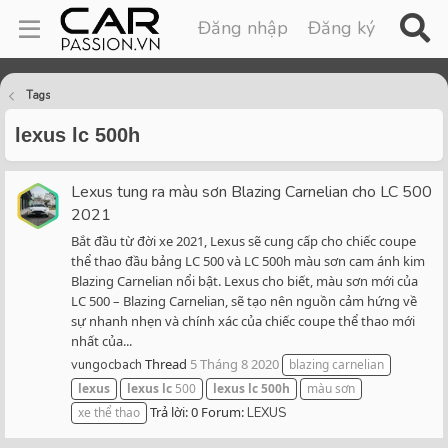
Đăng nhập
Đăng ký
Tags
lexus lc 500h
Lexus tung ra màu sơn Blazing Carnelian cho LC 500
2021
Bắt đầu từ đời xe 2021, Lexus sẽ cung cấp cho chiếc coupe
thể thao đầu bảng LC 500 và LC 500h màu sơn cam ánh kim
Blazing Carnelian nổi bật. Lexus cho biết, màu sơn mới của
LC 500 – Blazing Carnelian, sẽ tạo nên nguồn cảm hứng về
sự nhanh nhẹn và chính xác của chiếc coupe thể thao mới
nhất của...
Thread
5 Tháng 8 2020
vungocbach
blazing carnelian
lexus
lexus
lc
500
lexus
lc
500h
màu sơn
Trả lời: 0
Forum:
xe thể thao
LEXUS