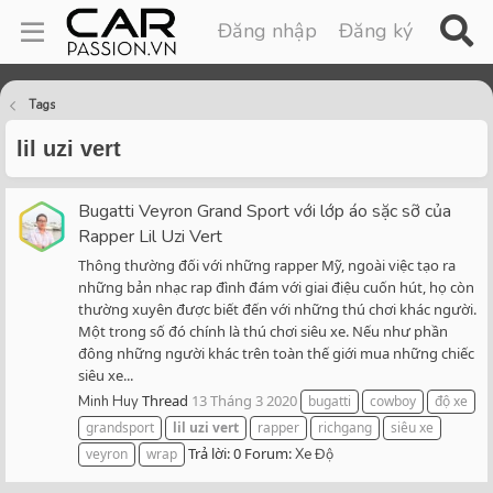
Đăng nhập
Đăng ký
Tags
lil uzi vert
Bugatti Veyron Grand Sport với lớp áo sặc sỡ của
Rapper Lil Uzi Vert
Thông thường đối với những rapper Mỹ, ngoài việc tạo ra
những bản nhạc rap đình đám với giai điệu cuốn hút, họ còn
thường xuyên được biết đến với những thú chơi khác người.
Một trong số đó chính là thú chơi siêu xe. Nếu như phần
đông những người khác trên toàn thế giới mua những chiếc
siêu xe...
Thread
13 Tháng 3 2020
Minh Huy
bugatti
cowboy
độ xe
grandsport
lil
uzi
vert
rapper
richgang
siêu xe
Trả lời: 0
Forum:
veyron
wrap
Xe Độ