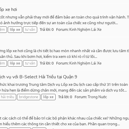
ốp xe hơi
tốt nhưng vẫn phải thay mới để đảm bảo an toàn cho quá trình vận hành. Trê
ó ảnh hưởng trực tiếp đến sự an toàn của chiếc xe cũng như người...
Trả lời: 0
Forum:
iệm
lốp
xe
tư vấn
Kinh Nghiệm Lái Xe
ưng lốp xe hơi cũng là chi tiết bị hao mòn nhanh nhất và cần được lưu tâm t
n thủ. Sau khi bơm hơi, kiểm tra xem có khí rò rỉ từ lõi...
Trả lời: 0
Forum:
iệm
lốp
xe
tư vấn
Kinh Nghiệm Lái Xe
ch vụ với B-Select Hải Triều tại Quận 9
ức khai trương Trung tâm Dịch vụ Lốp xe Du lịch cao cấp thứ 31 trên toàn qu
hứa hẹn là điểm dừng chân mới, mang đến các sản phẩm và dịch vụ tốt...
Trả lời: 0
Forum:
 hải triều
bridgestone
lốp
xe
Trong Nước
ết các cách có thể để bảo trì các bộ phận khác nhau của chiếc xe? Những ngư
m hiểu thêm các thông tin cần thiết cho xe của bạn. Phần quan trọng...