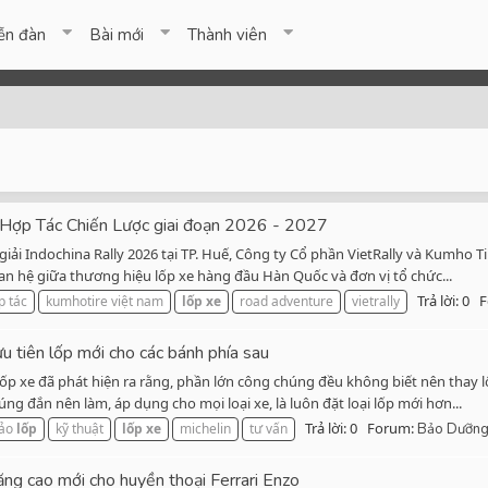
ễn đàn
Bài mới
Thành viên
 Hợp Tác Chiến Lược giai đoạn 2026 - 2027
iải Indochina Rally 2026 tại TP. Huế, Công ty Cổ phần VietRally và Kumho T
an hệ giữa thương hiệu lốp xe hàng đầu Hàn Quốc và đơn vị tổ chức...
Trả lời: 0
F
p tác
kumhotire việt nam
lốp
xe
road adventure
vietrally
ưu tiên lốp mới cho các bánh phía sau
p xe đã phát hiện ra rằng, phần lớn công chúng đều không biết nên thay l
g đắn nên làm, áp dụng cho mọi loại xe, là luôn đặt loại lốp mới hơn...
Trả lời: 0
Forum:
ảo
lốp
kỹ thuật
lốp
xe
michelin
tư vấn
Bảo Dưỡng
 năng cao mới cho huyền thoại Ferrari Enzo