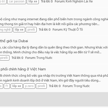
Trả lời: 0
Forum:
 trì
car passion
lốp
xe
Kinh Nghiệm Lái Xe
bộ cũng như mạng internet đang dần phổ biến hơn trong ngành công nghiệp 
g thong tin giải trí hay hiện đại hơn là kết nối giữa các phương tiện...
Trả lời: 0
Forum:
ng nghệ
lốp
xe
pirelli
Kỹ Thuật Ô Tô
thế giới tại Dubai
n, các cửa hàng đại lý đang dần bị quên lãng theo thời gian. Nhưng khác vớ
 thống. Minh chứng cho điều này là việc hãng lốp xe đến từ Ý sẽ mở...
Trả lời: 0
Forum:
pirelli
Trong Nước
n phối chính hãng ở Việt Nam
elli chính thức công bố việc gia nhập thị trường Việt Nam thông qua nhà p
n ngành kinh doanh lốp ôtô ở Việt Nam, khi giờ đây người tiêu dùng...
Trả lời: 0
Forum:
to
f1
lốp
xe
p zero
pirelli
Trong Nước