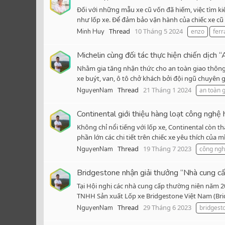
Đối với những mẫu xe cũ vốn đã hiếm, việc tìm k
như lốp xe. Để đảm bảo vận hành của chiếc xe cũ
Thread
10 Tháng 5 2024
Minh Huy
enzo
ferr
Michelin cùng đối tác thực hiện chiến dịch
Nhằm gia tăng nhận thức cho an toàn giao thông v
xe buýt, van, ô tô chở khách bởi đội ngũ chuyên gi
Thread
21 Tháng 1 2024
NguyenNam
an toàn 
Continental giới thiệu hàng loạt công nghệ 
Không chỉ nổi tiếng với lốp xe, Continental còn t
phần lớn các chi tiết trên chiếc xe yêu thích của
Thread
19 Tháng 7 2023
NguyenNam
công ng
Bridgestone nhận giải thưởng “Nhà cung cấ
Tại Hội nghị các nhà cung cấp thường niên năm 
TNHH Sản xuất Lốp xe Bridgestone Việt Nam (Bri
Thread
29 Tháng 6 2023
NguyenNam
bridgest