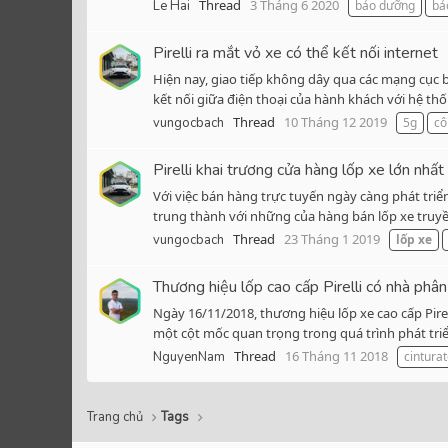
Thread
3 Tháng 6 2020
Le Hai
bảo dưỡng
bảo
Pirelli ra mắt vỏ xe có thể kết nối internet
Hiện nay, giao tiếp không dây qua các mạng cục 
kết nối giữa điện thoại của hành khách với hệ thốn
Thread
10 Tháng 12 2019
vungocbach
5g
cô
Pirelli khai trương cửa hàng lốp xe lớn nhất 
Với việc bán hàng trực tuyến ngày càng phát triể
trung thành với những của hàng bán lốp xe truyền
Thread
23 Tháng 1 2019
vungocbach
lốp
xe
Thương hiệu lốp cao cấp Pirelli có nhà phâ
Ngày 16/11/2018, thương hiệu lốp xe cao cấp Pir
một cột mốc quan trọng trong quá trình phát triể
Thread
16 Tháng 11 2018
NguyenNam
cintura
Trang chủ
Tags