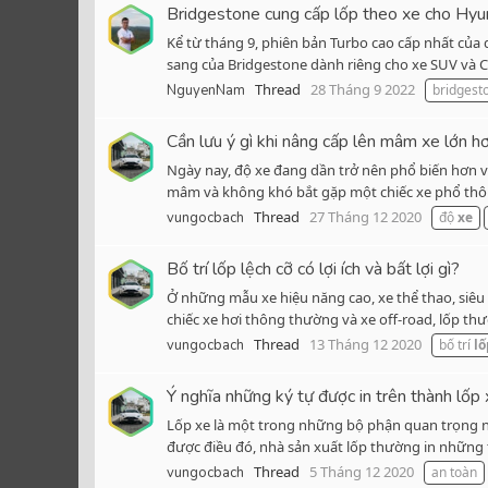
Bridgestone cung cấp lốp theo xe cho Hy
Kể từ tháng 9, phiên bản Turbo cao cấp nhất của 
sang của Bridgestone dành riêng cho xe SUV và CU
Thread
28 Tháng 9 2022
NguyenNam
bridgest
Cần lưu ý gì khi nâng cấp lên mâm xe lớn h
Ngày nay, độ xe đang dần trở nên phổ biến hơn v
mâm và không khó bắt gặp một chiếc xe phổ thôn
Thread
27 Tháng 12 2020
vungocbach
độ
xe
Bố trí lốp lệch cỡ có lợi ích và bất lợi gì?
Ở những mẫu xe hiệu năng cao, xe thể thao, siêu 
chiếc xe hơi thông thường và xe off-road, lốp thườ
Thread
13 Tháng 12 2020
vungocbach
bố trí
lố
Ý nghĩa những ký tự được in trên thành lốp
Lốp xe là một trong những bộ phận quan trọng nh
được điều đó, nhà sản xuất lốp thường in những t
Thread
5 Tháng 12 2020
vungocbach
an toàn