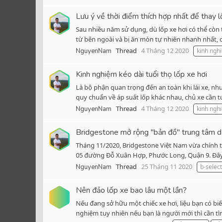
Lưu ý về thời điểm thích hợp nhất để thay l
Sau nhiều năm sử dụng, dù lốp xe hơi có thể còn 
từ bên ngoài và bị ăn mòn tự nhiên nhanh nhất, c
Thread
4 Tháng 12 2020
NguyenNam
kinh ngh
Kinh nghiệm kéo dài tuổi thọ lốp xe hơi
Là bộ phận quan trọng đến an toàn khi lái xe, nh
quy chuẩn về áp suất lốp khác nhau, chủ xe cần tuâ
Thread
4 Tháng 12 2020
NguyenNam
kinh ngh
Bridgestone mở rộng "bản đồ" trung tâm dị
Tháng 11/2020, Bridgestone Việt Nam vừa chính th
05 đường Đỗ Xuân Hợp, Phước Long, Quận 9. Đây 
Thread
25 Tháng 11 2020
NguyenNam
b-select
Nên đảo lốp xe bao lâu một lần?
Nếu đang sở hữu một chiếc xe hơi, liệu bạn có bi
nghiệm tuy nhiên nếu bạn là người mới thì cần tì