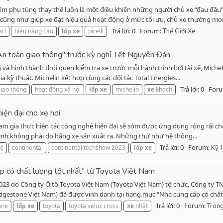
iếm phụ tùng thay thế luôn là một điều khiến những người chủ xe “đau đầu
 cũng như giúp xe đạt hiệu quả hoạt động ở mức tối ưu, chủ xe thường mon
Trả lời: 0
Forum:
ari
hiệu năng cao
lốp
xe
pirelli
Thế Giới Xe
 “An toàn giao thông" trước kỳ nghỉ Tết Nguyên Đán
à hình thành thói quen kiểm tra xe trước mỗi hành trình bởi tài xế, Michel
a kỹ thuật. Michelin kết hợp cùng các đối tác Total Energies...
Trả lời: 0
For
giao thông
hoạt động xã hội
lốp
xe
michelin
xe
khách
hiện đại cho xe hơi
ham gia thực hiện các công nghệ hiện đại sẽ sớm được ứng dụng rộng rãi cho 
 mình không phải do hãng xe sản xuất ra. Những thứ như hệ thống...
Trả lời: 0
Forum:
hệ
continental
continental techshow 2023
lốp
xe
Kỹ 
p có chất lượng tốt nhất” từ Toyota Việt Nam
2023 do Công ty Ô tô Toyota Việt Nam (Toyota Việt Nam) tổ chức, Công ty 
dgestone Việt Nam) đã được vinh danh tại hạng mục “Nhà cung cấp có chất 
Trả lời: 0
Forum:
one
lốp
xe
toyota
toyota veloz cross
xe
nhật
Tron