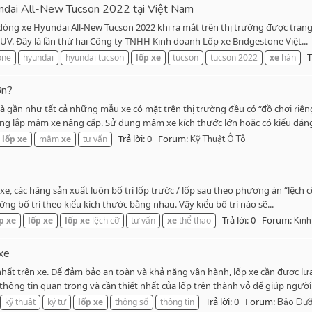
undai All-New Tucson 2022 tại Việt Nam
dòng xe Hyundai All-New Tucson 2022 khi ra mắt trên thị trường được trang 
V. Đây là lần thứ hai Công ty TNHH Kinh doanh Lốp xe Bridgestone Việt...
T
one
hyundai
hyundai tucson
lốp
xe
tucson
tucson 2022
xe
hàn
ơn?
à gần như tất cả những mẫu xe có mặt trên thị trường đều có “đồ chơi riên
g lắp mâm xe nâng cấp. Sử dụng mâm xe kích thước lớn hoặc có kiểu dáng
Trả lời: 0
Forum:
lốp
xe
mâm
xe
tư vấn
Kỹ Thuật Ô Tô
xe, các hãng sản xuất luôn bố trí lốp trước / lốp sau theo phương án “lệch
ng bố trí theo kiểu kích thước bằng nhau. Vậy kiểu bố trí nào sẽ...
Trả lời: 0
Forum:
p
xe
lốp
xe
lốp
xe
lệch cỡ
tư vấn
xe
thể thao
Kinh
 xe
ất trên xe. Để đảm bảo an toàn và khả năng vận hành, lốp xe cần được lựa 
hông tin quan trọng và cần thiết nhất của lốp trên thành vỏ để giúp người.
Trả lời: 0
Forum:
kỹ thuật
ký tự
lốp
xe
thông số
thông tin
Bảo Dưỡ