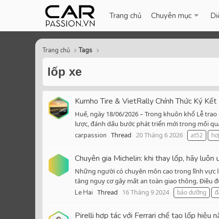
Trang chủ
Chuyên mục
Di
Trang chủ
Tags
lốp xe
Kumho Tire & VietRally Chính Thức Ký Kết
Huế, ngày 18/06/2026 – Trong khuôn khổ Lễ trao g
lược, đánh dấu bước phát triển mới trong mối qu
Thread
20 Tháng 6 2026
carpassion
at52
hợ
Chuyên gia Michelin: khi thay lốp, hãy luôn 
Những người có chuyên môn cao trong lĩnh vực lố
tăng nguy cơ gây mất an toàn giao thông. Điều đún
Thread
16 Tháng 9 2024
Le Hai
bảo dưỡng
đ
Pirelli hợp tác với Ferrari chế tạo lốp hiệu