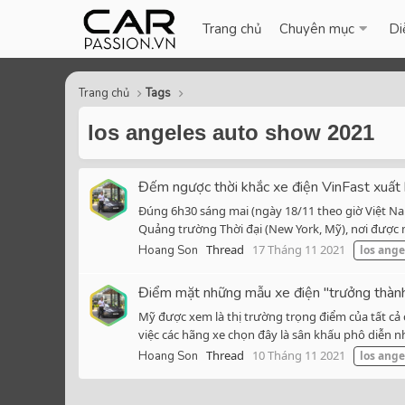
Trang chủ
Chuyên mục
Di
Trang chủ
Tags
los angeles auto show 2021
Đếm ngược thời khắc xe điện VinFast xuất 
Đúng 6h30 sáng mai (ngày 18/11 theo giờ Việt Nam
Quảng trường Thời đại (New York, Mỹ), nơi được m
Thread
17 Tháng 11 2021
Hoang Son
los
ange
Điểm mặt những mẫu xe điện "trưởng thàn
Mỹ được xem là thị trường trọng điểm của tất cả 
việc các hãng xe chọn đây là sân khấu phô diễn n
Thread
10 Tháng 11 2021
Hoang Son
los
ange