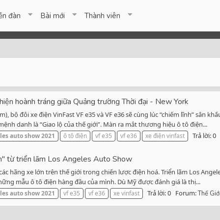
ễn đàn
Bài mới
Thành viên
hiện hoành tráng giữa Quảng trường Thời đại - New York
), bộ đôi xe điện VinFast VF e35 và VF e36 sẽ cùng lúc “chiếm lĩnh” sân kh
ệnh danh là “Giao lộ của thế giới”. Màn ra mắt thương hiệu ô tô điện...
Trả lời: 0
les
auto
show
2021
ô tô điện
vf e35
vf e36
xe điện vinfast
h" từ triển lãm Los Angeles Auto Show
các hãng xe lớn trên thế giới trong chiến lược điện hoá. Triển lãm Los An
hững mẫu ô tô điện hàng đầu của mình. Dù Mỹ được đánh giá là thị...
Trả lời: 0
Forum:
les
auto
show
2021
vf e35
vf e36
xe vinfast
Thế Giớ