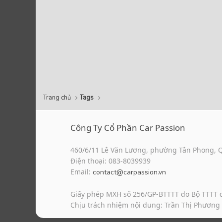
Trang chủ
Tags
Công Ty Cổ Phần Car Passion
460/6/11 Lê Văn Lương, phường Tân Phong, 
Điện thoại: 083-8039939
Email:
contact@carpassion.vn
Giấy phép MXH số 256/GP-BTTTT do Bộ TTTT 
Chịu trách nhiệm nội dung: Trần Thị Phương