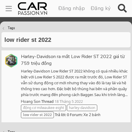
Đăng nhập
Đăng ký
Tags
low rider st 2022
Harley-Davidson ra mắt Low Rider ST 2022 giá từ
759 triệu đồng
Harley-Davidson Low Rider ST 2022 không có quá nhiều khác
biệt với Low Rider S 2022 được ra mắt trước đó, Low Rider ST
vẫn sử dụng động cơ mới nhưng thay vào đó là tay lái và hệ
thống treo cao hơn. Đặc biệt bộ thùng hai bên và phần quây
phía trước mang đến phong cách Bagger. Sau khi trình làng...
Thread
18 Tháng 5 2022
Hoang Son
động cơ milwaukee-eight
harley-davidson
Trả lời: 0
Forum:
low
rider
st
2022
Xe 2 bánh