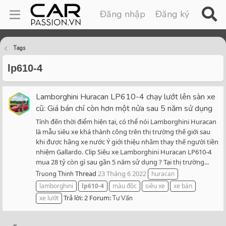
Đăng nhập
Đăng ký
Tags
lp610-4
Lamborghini Huracan LP610-4 chạy lướt lên sàn xe
cũ: Giá bán chỉ còn hơn một nửa sau 5 năm sử dụng
Tính đến thời điểm hiện tại, có thể nói Lamborghini Huracan
là mẫu siêu xe khá thành công trên thị trường thế giới sau
khi được hãng xe nước Ý giới thiệu nhằm thay thế người tiền
nhiệm Gallardo. Clip Siêu xe Lamborghini Huracan LP610-4
mua 28 tỷ còn gì sau gần 5 năm sử dụng ? Tại thị trường...
Thread
23 Tháng 6 2022
Truong Thinh
huracan
lamborghini
lp610-4
màu độc
siêu xe
xe bán
Trả lời: 2
Forum:
xe lướt
Tư Vấn