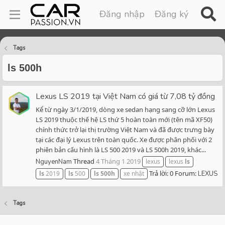
Đăng nhập
Đăng ký
Tags
ls 500h
Lexus LS 2019 tại Việt Nam có giá từ 7,08 tỷ đồng
Kể từ ngày 3/1/2019, dòng xe sedan hạng sang cỡ lớn Lexus
LS 2019 thuộc thế hệ LS thứ 5 hoàn toàn mới (tên mã XF50)
chính thức trở lại thị trường Việt Nam và đã được trưng bày
tại các đại lý Lexus trên toàn quốc. Xe được phân phối với 2
phiên bản cấu hình là LS 500 2019 và LS 500h 2019, khác...
Thread
4 Tháng 1 2019
NguyenNam
lexus
lexus
ls
Trả lời: 0
Forum:
ls
2019
ls
500
ls
500h
xe nhật
LEXUS
Tags