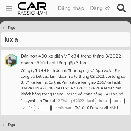
Đăng nhập
Đăng ký
Tags
lux a
Bán hơn 400 xe điện VF e34 trong tháng 3/2022,
doanh số VinFast tăng gấp 3 lần
Công ty TNHH Kinh doanh Thương mại và Dịch vụ VinFast
công bố kết quả kinh doanh ô tô tháng 03/2022, với tổng số
3.471 xe bán ra. Cụ thể, VinFast đã bàn giao 2.567 xe Fadil,
309 xe Lux A2.0, 183 xe Lux SA2.0 và 412 xe VF e34 đến tay
khách hàng trong tháng 3/2022. Với tổng cộng 3.471 xe, số...
Thread
12 Tháng 4 2022
NguyenNam
fadil
lux
a
lux
sa
Trả lời: 0
Forum:
vf e34
vinfast
xe việt nam
VINFAST
Tags