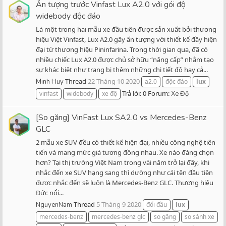
Ấn tượng trước Vinfast Lux A2.0 với gói độ
widebody độc đáo
Là một trong hai mẫu xe đầu tiên được sản xuất bởi thương
hiệu Việt Vinfast, Lux A2.0 gây ấn tượng với thiết kế đầy hiện
đại từ thương hiệu Pininfarina. Trong thời gian qua, đã có
nhiều chiếc Lux A2.0 được chủ sở hữu “nâng cấp” nhằm tạo
sự khác biệt như trang bị thêm những chi tiết độ hay cả...
Thread
22 Tháng 10 2020
Minh Huy
a2.0
độc đáo
lux
Trả lời: 0
Forum:
vinfast
widebody
xe độ
Xe Độ
[So găng] VinFast Lux SA2.0 vs Mercedes-Benz
GLC
2 mẫu xe SUV đều có thiết kế hiện đại, nhiều công nghệ tiên
tiến và mang mức giá tương đồng nhau. Xe nào đáng chọn
hơn? Tại thị trường Việt Nam trong vài năm trở lại đây, khi
nhắc đến xe SUV hạng sang thì dường như cái tên đầu tiên
được nhắc đến sẽ luôn là Mercedes-Benz GLC. Thương hiệu
Đức nổi...
Thread
5 Tháng 9 2020
NguyenNam
đối đầu
lux
mercedes-benz
mercedes-benz glc
so găng
so sánh xe