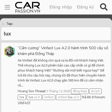
Đăng nhập
Đăng ký
Tags
lux
“Cầm cương” Vinfast Lux A2.0 hành trình 500 cây số
khám phá Đồng Tháp
Xe Vinfast đã không còn quá xa lạ đối với khách hàng Việt.
Thế nhưng Lux A2.0 phiên bản cao cấp nhất có gì để chinh
phục khách hàng Việt? “Đường dài mới biết ngựa hay!” Để
trả lời cho câu hỏi này, chúng tôi đã thực hiện chuyến hành
trình lái Vinfast Lux A2.0 chạy gần 500 km để có cảm nhận
rõ...
Thread
3 Tháng 12 2020
Hoang Son
đồng tháp
du lịch
Trả lời: 0
Forum:
lux
lux
a2.0
vinfast
vinfast
lux
a2.0
VINFAST