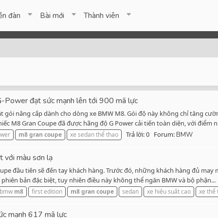
ễn đàn
Bài mới
Thành viên
Power đạt sức mạnh lên tới 900 mã lực
t gói nâng cấp dành cho dòng xe BMW M8. Gói độ này không chỉ tăng cường
chiếc M8 Gran Coupe đã được hãng độ G Power cải tiến toàn diện, với điểm n
Trả lời: 0
Forum:
ower
m8
gran
coupe
xe sedan thể thao
BMW
 với màu sơn lạ
e đầu tiên sẽ đến tay khách hàng. Trước đó, những khách hàng đủ may mắ
t phiên bản đặc biệt, tuy nhiên điều này không thể ngăn BMW và bộ phận...
bmw
m8
first edition
m8
gran
coupe
sedan
xe hiệu suất cao
xe thể
ức mạnh 617 mã lực