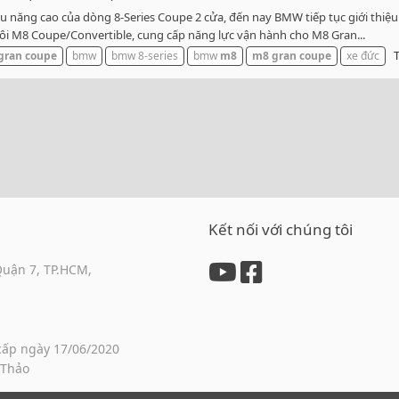
u năng cao của dòng 8-Series Coupe 2 cửa, đến nay BMW tiếp tục giới thiệu
ôi M8 Coupe/Convertible, cung cấp năng lực vận hành cho M8 Gran...
T
gran
coupe
bmw
bmw 8-series
bmw
m8
m8
gran
coupe
xe đức
Kết nối với chúng tôi
Quận 7, TP.HCM,
cấp ngày 17/06/2020
 Thảo