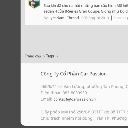
Sau khi đã cho ra mắt những bản cấu hình M8 hiệ
sedan 4 cửa 8-Series Gran Coupe. Giống như bộ đ
Thread
9 Tháng 10 2019
NguyenNam
8-series
Trang chủ
Tags
Công Ty Cổ Phần Car Passion
460/6/11 Lê Văn Lương, phường Tân Phong, 
Điện thoại: 083-8039939
Email:
contact@carpassion.vn
Giấy phép MXH số 256/GP-BTTTT do Bộ TTTT 
Chịu trách nhiệm nội dung: Trần Thị Phương