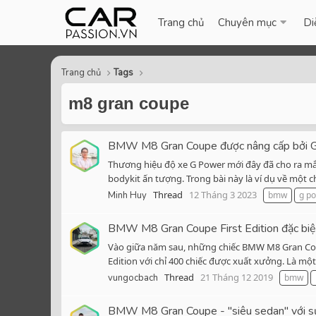
Trang chủ
Chuyên mục
Di
Trang chủ
Tags
m8 gran coupe
BMW M8 Gran Coupe được nâng cấp bởi G-
Thương hiệu độ xe G Power mới đây đã cho ra mắ
bodykit ấn tượng. Trong bài này là ví dụ về một 
Thread
12 Tháng 3 2023
Minh Huy
bmw
g p
BMW M8 Gran Coupe First Edition đặc biệt
Vào giữa năm sau, những chiếc BMW M8 Gran Coup
Edition với chỉ 400 chiếc được xuất xưởng. Là mộ
Thread
21 Tháng 12 2019
vungocbach
bmw
BMW M8 Gran Coupe - "siêu sedan" với s