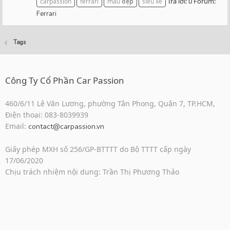
Trả lời: 0
Forum:
carpassion
ferrari
màu
đẹp
siêu xe
Ferrari
Tags
Công Ty Cổ Phần Car Passion
460/6/11 Lê Văn Lương, phường Tân Phong, Quận 7, TP.HCM,
Điện thoại: 083-8039939
Email:
contact@carpassion.vn
Giấy phép MXH số 256/GP-BTTTT do Bộ TTTT cấp ngày
17/06/2020
Chịu trách nhiệm nội dung: Trần Thị Phương Thảo