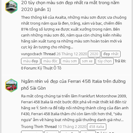
20 tùy chọn màu sơn đẹp nhất ra mắt trong năm
2020 (phần 1)
Theo thống kê của Axalta, những màu sơn được ưa chuộng
nhất trong năm qua là đen, trắng, xám và bạc, chiếm đến
81% tổng số lượng xe được xuất xưởng trong năm. Bên
cạnh những màu sơn đó, năm qua còn chứng kiến nhiều
hãng sản xuất tung ra những màu sơn hoàn toàn mới và
cực kỳ ấn tượng cho những...
Thread
26 Tháng 12 2020
vungocbach
2020
đẹp
nhất
Trả lời:
màu
đẹp
màu độc
màu sơn
sơn xe
tùy chọn
0
Forum:
Kỹ Thuật Ô Tô
Ngắm nhìn vẻ đẹp của Ferrari 458 Italia trên đường
phố Sài Gòn
Ra mắt công chúng tại triển lãm Frankfurt Motorshow 2009,
Ferrari 458 Italia là một bước đột phá về mặt thiết kế đến từ
hãng xe Ý. Sinh ra để tiếp nối những thành công của đàn anh
F430, Ferrari 458 Italia thậm chí còn làm tốt hơn thế, “siêu
ngựa” ẵm về hàng loạt những giải thưởng danh giá như...
Thread
10 Tháng 2 2020
Truong Thinh
458 italia