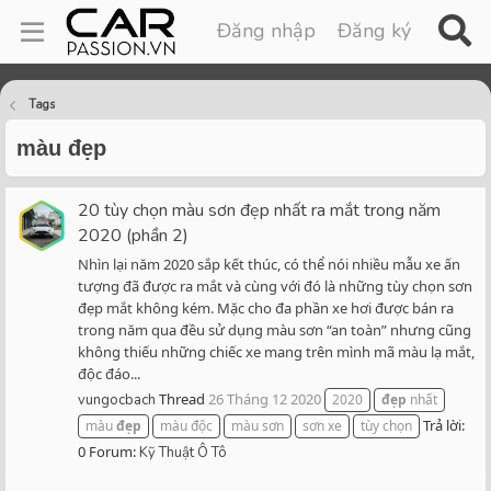
Đăng nhập
Đăng ký
Tags
màu đẹp
20 tùy chọn màu sơn đẹp nhất ra mắt trong năm
2020 (phần 2)
Nhìn lại năm 2020 sắp kết thúc, có thể nói nhiều mẫu xe ấn
tượng đã được ra mắt và cùng với đó là những tùy chọn sơn
đẹp mắt không kém. Mặc cho đa phần xe hơi được bán ra
trong năm qua đều sử dụng màu sơn “an toàn” nhưng cũng
không thiếu những chiếc xe mang trên mình mã màu lạ mắt,
độc đáo...
Thread
26 Tháng 12 2020
vungocbach
2020
đẹp
nhất
Trả lời:
màu
đẹp
màu độc
màu sơn
sơn xe
tùy chọn
0
Forum:
Kỹ Thuật Ô Tô