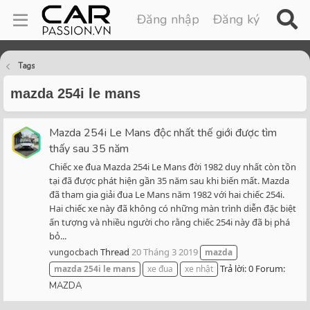
Đăng nhập
Đăng ký
Tags
mazda 254i le mans
Mazda 254i Le Mans độc nhất thế giới được tìm
thấy sau 35 năm
Chiếc xe đua Mazda 254i Le Mans đời 1982 duy nhất còn tồn
tại đã được phát hiện gần 35 năm sau khi biến mất. Mazda
đã tham gia giải đua Le Mans năm 1982 với hai chiếc 254i.
Hai chiếc xe này đã không có những màn trình diễn đặc biệt
ấn tượng và nhiều người cho rằng chiếc 254i này đã bị phá
bỏ...
Thread
20 Tháng 3 2019
vungocbach
mazda
Trả lời: 0
Forum:
mazda
254i
le
mans
xe đua
xe nhật
MAZDA