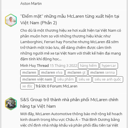
Aston Martin
“Điểm mặt” những mẫu McLaren từng xuất hiện tại
Việt Nam (Phần 2)
Cho dù là một thương hiệu xe hơi xuất hiện tại Việt Nam có
phần muộn hơn so với những thương hiệu khác như
Lamborghini, Ferrari hay Porsche nhưng McLaren đã sớm
trở thành một trào lưu, dễ dàng chiếm được cảm tình
những người mê xe tại Việt Nam với thiết kế hiện đại mang
đậm tính khí động học...
Thread
15 Tháng 3 2022
Minh Huy
hàng hiếm
hypercar
mclaren
mclaren
elva
mclaren
gt
mclaren
senna
mclaren
việt
nam
siêu phẩm
siêu xe
siêu xe anh quốc
Trả lời: 0
Forum:
xe độc
McLaren
S&S Group trở thành nhà phân phối McLaren chính
hãng tại Việt Nam
Mới đây, McLaren Automotive thông báo mở rộng kế hoạch
kinh doanh trong khu vực Châu Á – Thái Bình Dương bằng
việc chỉ định nhà nhập khẩu và phân phối đầu tiên tại Việt