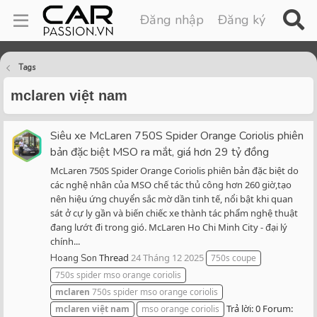
Đăng nhập
Đăng ký
Tags
mclaren việt nam
Siêu xe McLaren 750S Spider Orange Coriolis phiên
bản đặc biệt MSO ra mắt, giá hơn 29 tỷ đồng
McLaren 750S Spider Orange Coriolis phiên bản đặc biệt do
các nghệ nhân của MSO chế tác thủ công hơn 260 giờ,tạo
nên hiệu ứng chuyển sắc mờ dần tinh tế, nổi bật khi quan
sát ở cự ly gần và biến chiếc xe thành tác phẩm nghệ thuật
đang lướt đi trong gió. McLaren Ho Chi Minh City - đại lý
chính...
Thread
24 Tháng 12 2025
Hoang Son
750s coupe
750s spider mso orange coriolis
mclaren
750s spider mso orange coriolis
Trả lời: 0
Forum:
mclaren
việt
nam
mso orange coriolis