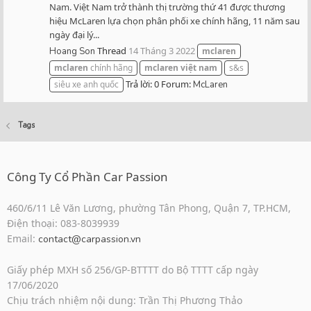
Nam. Việt Nam trở thành thị trường thứ 41 được thương
hiệu McLaren lựa chọn phân phối xe chính hãng, 11 năm sau
ngày đại lý...
Thread
14 Tháng 3 2022
Hoang Son
mclaren
mclaren
chính hãng
mclaren
việt
nam
s&s
Trả lời: 0
Forum:
siêu xe anh quốc
McLaren
Tags
Công Ty Cổ Phần Car Passion
460/6/11 Lê Văn Lương, phường Tân Phong, Quận 7, TP.HCM,
Điện thoại: 083-8039939
Email:
contact@carpassion.vn
Giấy phép MXH số 256/GP-BTTTT do Bộ TTTT cấp ngày
17/06/2020
Chịu trách nhiệm nội dung: Trần Thị Phương Thảo