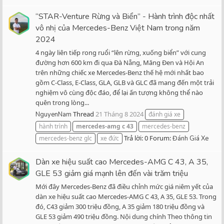
“STAR-Venture Rừng và Biển” - Hành trình độc nhất
vô nhị của Mercedes-Benz Việt Nam trong năm
2024
4 ngày liên tiếp rong ruổi “lên rừng, xuống biển” với cung
đường hơn 600 km đi qua Đà Nẵng, Măng Đen và Hội An
trên những chiếc xe Mercedes-Benz thế hệ mới nhất bao
gồm C-Class, E-Class, GLA, GLB và GLC đã mang đến một trải
nghiệm vô cùng độc đáo, để lại ấn tượng không thể nào
quên trong lòng...
Thread
21 Tháng 8 2024
NguyenNam
đánh giá xe
hành trình
mercedes-amg
c
43
mercedes-benz
Trả lời: 0
Forum:
mercedes-benz glc
xe đức
Đánh Giá Xe
Dàn xe hiệu suất cao Mercedes-AMG C 43, A 35,
GLE 53 giảm giá mạnh lên đến vài trăm triệu
Mới đây Mercedes-Benz đã điều chỉnh mức giá niêm yết của
dàn xe hiệu suất cao Mercedes-AMG C 43, A 35, GLE 53. Trong
đó, C43 giảm 300 triệu đồng, A 35 giảm 180 triệu đồng và
GLE 53 giảm 490 triệu đồng. Nội dung chính Theo thông tin