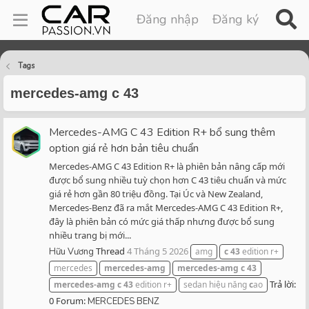
Đăng nhập
Đăng ký
Tags
mercedes-amg c 43
Mercedes-AMG C 43 Edition R+ bổ sung thêm
option giá rẻ hơn bản tiêu chuẩn
Mercedes-AMG C 43 Edition R+ là phiên bản nâng cấp mới
được bổ sung nhiều tuỳ chọn hơn C 43 tiêu chuẩn và mức
giá rẻ hơn gần 80 triệu đồng. Tại Úc và New Zealand,
Mercedes-Benz đã ra mắt Mercedes-AMG C 43 Edition R+,
đây là phiên bản có mức giá thấp nhưng được bổ sung
nhiều trang bị mới...
Thread
4 Tháng 5 2026
Hữu Vương
amg
c
43
edition r+
mercedes
mercedes-amg
mercedes-amg
c
43
Trả lời:
mercedes-amg
c
43
edition r+
sedan hiệu năng
c
ao
0
Forum:
MERCEDES BENZ