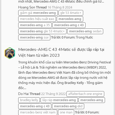
mới nhất, Mercedes-AMG C 43 4Matic điều chỉnh giá từ...
Thread
16 Tháng 8 2024
Hoang Son
giảm giá
mercedes-amg
gle 53 4matic+
mercedes hiệu suất
c
ao
mercedes-amg
mercedes-amg
a 35
mercedes-amg
c
43
mercedes-amg
gle 53 4matic+
mercedes-amg
sedan
Trả lời: 0
Forum:
mercedes-amg
suv
Trong Nước
Mercedes-AMG C 43 4Matic sẽ được lắp ráp tại
Việt Nam từ năm 2023
Trong khuôn khổ của sự kiện Mercedes-Benz Driving Festival
– Lễ hội Lái & Trải nghiệm xe Mercedes-Benz (MBDF) 2022,
lãnh đạo Mercedes-Benz Việt Nam đã công bố thông tin một
dòng xe Mercedes-AMG sẽ được lắp ráp trong nước với hệ
thống máy móc hiện đại. Ông Bradley Kelly - Tổng giám
đốc...
Thread
22 Tháng 9 2022
Do Hai
affalterbach one engine
bradley kelly
lắp ráp
mercedes-amg
mercedes-amg
mercedes-amg
c
43
mercedes-amg
c
kd
Trả lời: 0
Forum:
mercedes-benz việt nam
one man