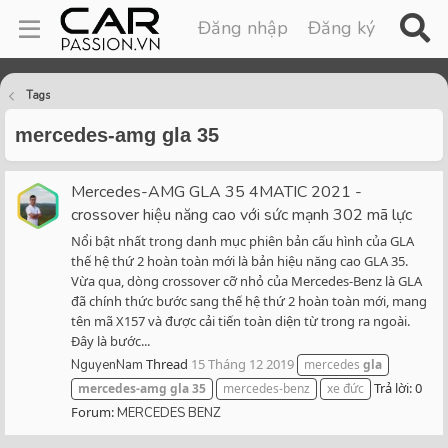
Đăng nhập
Đăng ký
Tags
mercedes-amg gla 35
Mercedes-AMG GLA 35 4MATIC 2021 -
crossover hiệu năng cao với sức mạnh 302 mã lực
Nổi bật nhất trong danh mục phiên bản cấu hình của GLA
thế hệ thứ 2 hoàn toàn mới là bản hiệu năng cao GLA 35.
Vừa qua, dòng crossover cỡ nhỏ của Mercedes-Benz là GLA
đã chính thức bước sang thế hệ thứ 2 hoàn toàn mới, mang
tên mã X157 và được cải tiến toàn diện từ trong ra ngoài.
Đây là bước...
Thread
15 Tháng 12 2019
NguyenNam
mercedes
gla
Trả lời: 0
mercedes-amg
gla
35
mercedes-benz
xe đức
Forum:
MERCEDES BENZ