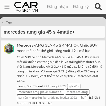
Đăng nhập
Đăng ký
Tags
mercedes amg gla 45 s 4matic+
Mercedes-AMG GLA 45 S 4MATIC+: Chiếc SUV
mạnh mẽ nhất thế giới, công suất 421 mã lực
Chiếc SUV cỡ nhỏ Mercedes-AMG GLA 45 S 4MATIC+ vừa ra
mắt đã xuất hiện trong sự kiện lái và trải nghiệm thực tế. Tại
Việt Nam, Mercedes-AMG GLA 45 là mẫu xe không có đối thủ
cùng phân khúc. Với mức giá 3,43 tỷ đồng, GLA 45 đang là
chiếc SUV hội tụ chất thể thao và sự thú vị. Mercedes-AMG
GLA...
Thread
22 Tháng 9 2022
Hoang Son
gla
45
s
mercedes
amg
gla
45
s
4matic+
mercedes
-
amg
Trả lời: 1
s
ự kiện
mercedes
-benz driving festival 2022 (mbdf)
Forum:
MERCEDES BENZ