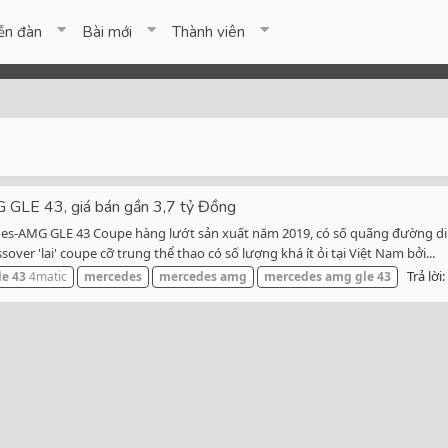
ễn đàn
Bài mới
Thành viên
 GLE 43, giá bán gần 3,7 tỷ Đồng
des-AMG GLE 43 Coupe hàng lướt sản xuất năm 2019, có số quãng đường di
over 'lai' coupe cỡ trung thể thao có số lượng khá ít ỏi tại Việt Nam bởi...
Trả lời:
le
43
4matic
mercedes
mercedes
amg
mercedes
amg
gle
43