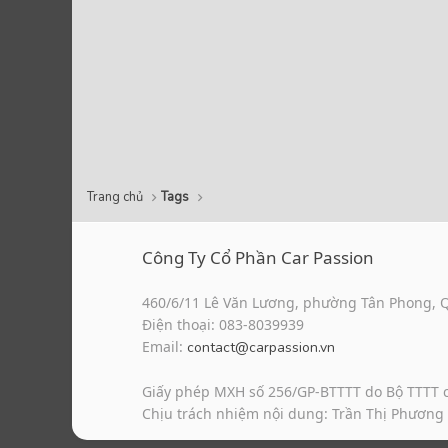
Trang chủ
Tags
Công Ty Cổ Phần Car Passion
460/6/11 Lê Văn Lương, phường Tân Phong, 
Điện thoại: 083-8039939
Email:
contact@carpassion.vn
Giấy phép MXH số 256/GP-BTTTT do Bộ TTTT 
Chịu trách nhiệm nội dung: Trần Thị Phương