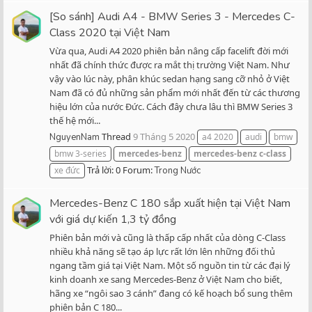
[So sánh] Audi A4 - BMW Series 3 - Mercedes C-
Class 2020 tại Việt Nam
Vừa qua, Audi A4 2020 phiên bản nâng cấp facelift đời mới
nhất đã chính thức được ra mắt thị trường Việt Nam. Như
vậy vào lúc này, phân khúc sedan hạng sang cỡ nhỏ ở Việt
Nam đã có đủ những sản phẩm mới nhất đến từ các thương
hiệu lớn của nước Đức. Cách đây chưa lâu thì BMW Series 3
thế hệ mới...
Thread
9 Tháng 5 2020
NguyenNam
a4 2020
audi
bmw
bmw 3-series
mercedes-benz
mercedes-benz
c-class
Trả lời: 0
Forum:
xe đức
Trong Nước
Mercedes-Benz C 180 sắp xuất hiện tại Việt Nam
với giá dự kiến 1,3 tỷ đồng
Phiên bản mới và cũng là thấp cấp nhất của dòng C-Class
nhiều khả năng sẽ tạo áp lực rất lớn lên những đối thủ
ngang tầm giá tại Việt Nam. Một số nguồn tin từ các đại lý
kinh doanh xe sang Mercedes-Benz ở Việt Nam cho biết,
hãng xe “ngôi sao 3 cánh” đang có kế hoạch bổ sung thêm
phiên bản C 180...