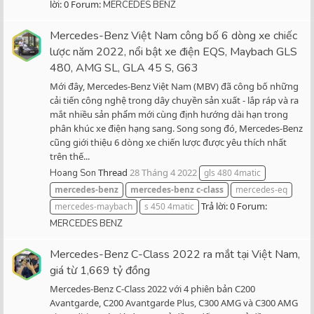
lời: 0
Forum:
MERCEDES BENZ
Mercedes-Benz Việt Nam công bố 6 dòng xe chiếc
lược năm 2022, nổi bật xe điện EQS, Maybach GLS
480, AMG SL, GLA 45 S, G63
Mới đây, Mercedes-Benz Việt Nam (MBV) đã công bố những
cải tiến công nghệ trong dây chuyền sản xuất - lắp ráp và ra
mắt nhiều sản phẩm mới cùng định hướng dài hạn trong
phân khúc xe điện hạng sang. Song song đó, Mercedes-Benz
cũng giới thiệu 6 dòng xe chiến lược được yêu thích nhất
trên thế...
Thread
28 Tháng 4 2022
Hoang Son
gls 480 4matic
mercedes-benz
mercedes-benz
c-class
mercedes-eq
Trả lời: 0
Forum:
mercedes-maybach
s 450 4matic
MERCEDES BENZ
Mercedes-Benz C-Class 2022 ra mắt tại Việt Nam,
giá từ 1,669 tỷ đồng
Mercedes-Benz C-Class 2022 với 4 phiên bản C200
Avantgarde, C200 Avantgarde Plus, C300 AMG và C300 AMG