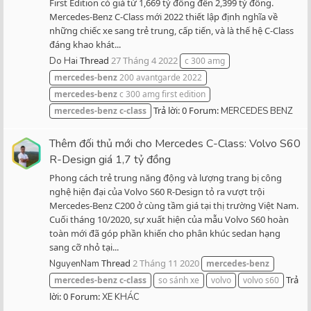
First Edition có giá từ 1,669 tỷ đồng đến 2,399 tỷ đồng.
Mercedes-Benz C-Class mới 2022 thiết lập định nghĩa về
những chiếc xe sang trẻ trung, cấp tiến, và là thế hệ C-Class
đáng khao khát...
Thread
27 Tháng 4 2022
Do Hai
c 300 amg
mercedes-benz
200 avantgarde 2022
mercedes-benz
c 300 amg first edition
Trả lời: 0
Forum:
mercedes-benz
c-class
MERCEDES BENZ
Thêm đối thủ mới cho Mercedes C-Class: Volvo S60
R-Design giá 1,7 tỷ đồng
Phong cách trẻ trung năng động và lượng trang bị công
nghệ hiện đại của Volvo S60 R-Design tỏ ra vượt trội
Mercedes-Benz C200 ở cùng tầm giá tại thị trường Việt Nam.
Cuối tháng 10/2020, sự xuất hiện của mẫu Volvo S60 hoàn
toàn mới đã góp phần khiến cho phân khúc sedan hạng
sang cỡ nhỏ tại...
Thread
2 Tháng 11 2020
NguyenNam
mercedes-benz
Trả
mercedes-benz
c-class
so sánh xe
volvo
volvo s60
lời: 0
Forum:
XE KHÁC