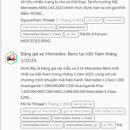
sở hữu nhiều trang bị cho xe thể thao. Tại thị trường Mỹ,
Mercedes-AMG C43 2023 chính thức được bán ra với giá khởi
điểm 59.900...
Thread
11 Tháng 4 2023
NguyenNam
c43 2023
mercedes
mercedes-amg c43
mercedes-benz
Trả lời: 0
Forum:
mercedes-benz
c-class
xe đức
MERCEDES BENZ
Bảng giá xe Mercedes-Benz tại Việt Nam tháng
2/2025
Dưới đây là bảng giá các mẫu xe ô tô Mercedes-Benz mới
nhất tại Việt Nam trong tháng 2 năm 2025, cùng với các
chương trình khuyến mãi hiện hành: Mercedes C-Class C200
Avantgarde 1.599.000.000 C200 Avantgarde Plus
1.829.000.000 C300 AMG 2.099.000.000 Mercedes E-Class
E200...
Thread
6 Tháng 2 2023
Mê Xe
bảng giá xe
bảng giá xe mercedes
giá xe mercedes
mercedes s-class
mercedes-benz
mercedes-benz
c-class
Trả
mercedes-benz
e-class
mercedes-benz
glc
xe đức