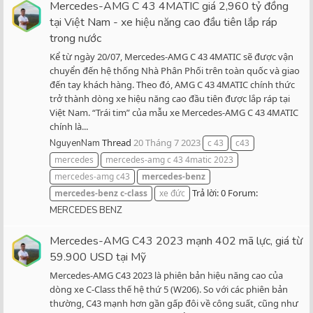
Mercedes-AMG C 43 4MATIC giá 2,960 tỷ đồng
tại Việt Nam - xe hiệu năng cao đầu tiên lắp ráp
trong nước
Kể từ ngày 20/07, Mercedes-AMG C 43 4MATIC sẽ được vận
chuyển đến hệ thống Nhà Phân Phối trên toàn quốc và giao
đến tay khách hàng. Theo đó, AMG C 43 4MATIC chính thức
trở thành dòng xe hiệu năng cao đầu tiên được lắp ráp tại
Việt Nam. “Trái tim” của mẫu xe Mercedes-AMG C 43 4MATIC
chính là...
Thread
20 Tháng 7 2023
NguyenNam
c 43
c43
mercedes
mercedes-amg c 43 4matic 2023
mercedes-amg c43
mercedes-benz
Trả lời: 0
Forum:
mercedes-benz
c-class
xe đức
MERCEDES BENZ
Mercedes-AMG C43 2023 mạnh 402 mã lực, giá từ
59.900 USD tại Mỹ
Mercedes-AMG C43 2023 là phiên bản hiệu năng cao của
dòng xe C-Class thế hệ thứ 5 (W206). So với các phiên bản
thường, C43 mạnh hơn gần gấp đôi về công suất, cũng như