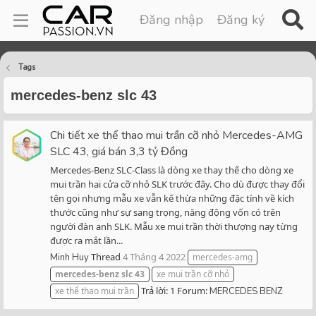
Đăng nhập
Đăng ký
Tags
mercedes-benz slc 43
Chi tiết xe thể thao mui trần cỡ nhỏ Mercedes-AMG
SLC 43, giá bán 3,3 tỷ Đồng
Mercedes-Benz SLC-Class là dòng xe thay thế cho dòng xe
mui trần hai cửa cỡ nhỏ SLK trước đây. Cho dù được thay đổi
tên gọi nhưng mẫu xe vẫn kế thừa những đặc tính về kích
thước cũng như sự sang trọng, năng động vốn có trên
người đàn anh SLK. Mẫu xe mui trần thời thượng nay từng
được ra mắt lần...
Thread
4 Tháng 4 2022
Minh Huy
mercedes-amg
mercedes-benz
slc
43
xe mui trần cỡ nhỏ
Trả lời: 1
Forum:
xe thể thao mui trần
MERCEDES BENZ