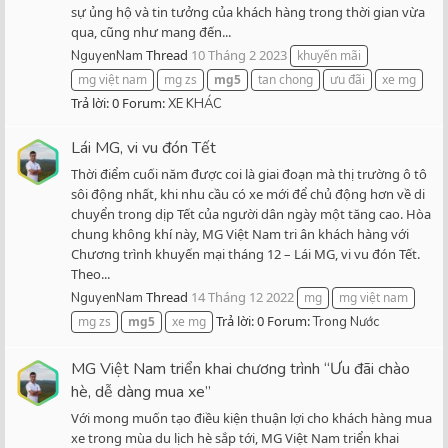
sự ủng hộ và tin tưởng của khách hàng trong thời gian vừa
qua, cũng như mang đến...
Thread
10 Tháng 2 2023
NguyenNam
khuyến mãi
mg việt nam
mg zs
mg5
tan chong
ưu đãi
xe mg
Trả lời: 0
Forum:
XE KHÁC
Lái MG, vi vu đón Tết
Thời điểm cuối năm được coi là giai đoạn mà thị trường ô tô
sôi động nhất, khi nhu cầu có xe mới để chủ động hơn về di
chuyển trong dịp Tết của người dân ngày một tăng cao. Hòa
chung không khí này, MG Việt Nam tri ân khách hàng với
Chương trình khuyến mại tháng 12 – Lái MG, vi vu đón Tết.
Theo...
Thread
14 Tháng 12 2022
NguyenNam
mg
mg việt nam
Trả lời: 0
Forum:
mg zs
mg5
xe mg
Trong Nước
MG Việt Nam triển khai chương trình “Ưu đãi chào
hè, dễ dàng mua xe”
Với mong muốn tạo điều kiện thuận lợi cho khách hàng mua
xe trong mùa du lịch hè sắp tới, MG Việt Nam triển khai