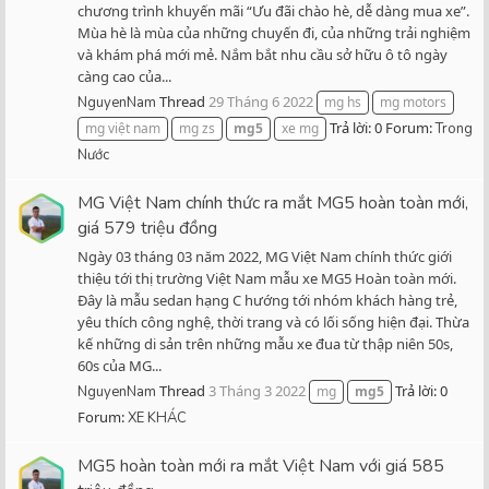
chương trình khuyến mãi “Ưu đãi chào hè, dễ dàng mua xe”.
Mùa hè là mùa của những chuyến đi, của những trải nghiệm
và khám phá mới mẻ. Nắm bắt nhu cầu sở hữu ô tô ngày
càng cao của...
Thread
29 Tháng 6 2022
NguyenNam
mg hs
mg motors
Trả lời: 0
Forum:
mg việt nam
mg zs
mg5
xe mg
Trong
Nước
MG Việt Nam chính thức ra mắt MG5 hoàn toàn mới,
giá 579 triệu đồng
Ngày 03 tháng 03 năm 2022, MG Việt Nam chính thức giới
thiệu tới thị trường Việt Nam mẫu xe MG5 Hoàn toàn mới.
Đây là mẫu sedan hạng C hướng tới nhóm khách hàng trẻ,
yêu thích công nghệ, thời trang và có lối sống hiện đại. Thừa
kế những di sản trên những mẫu xe đua từ thập niên 50s,
60s của MG...
Thread
3 Tháng 3 2022
Trả lời: 0
NguyenNam
mg
mg5
Forum:
XE KHÁC
MG5 hoàn toàn mới ra mắt Việt Nam với giá 585