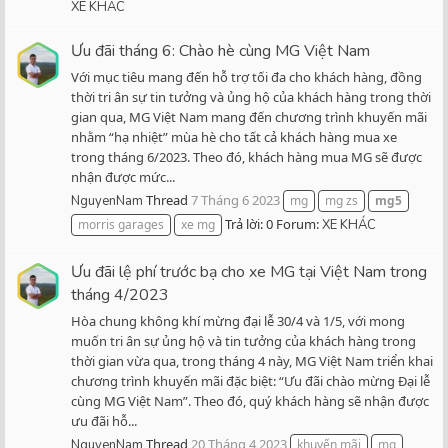
XE KHÁC
Ưu đãi tháng 6: Chào hè cùng MG Việt Nam
Với mục tiêu mang đến hỗ trợ tối đa cho khách hàng, đồng
thời tri ân sự tin tưởng và ủng hộ của khách hàng trong thời
gian qua, MG Việt Nam mang đến chương trình khuyến mãi
nhằm “hạ nhiệt” mùa hè cho tất cả khách hàng mua xe
trong tháng 6/2023. Theo đó, khách hàng mua MG sẽ được
nhận được mức...
Thread
7 Tháng 6 2023
NguyenNam
mg
mg zs
mg5
Trả lời: 0
Forum:
morris garages
xe mg
XE KHÁC
Ưu đãi lệ phí trước bạ cho xe MG tại Việt Nam trong
tháng 4/2023
Hòa chung không khí mừng đại lễ 30/4 và 1/5, với mong
muốn tri ân sự ủng hộ và tin tưởng của khách hàng trong
thời gian vừa qua, trong tháng 4 này, MG Việt Nam triển khai
chương trình khuyến mãi đặc biệt: “Ưu đãi chào mừng Đại lễ
cùng MG Việt Nam”. Theo đó, quý khách hàng sẽ nhận được
ưu đãi hỗ...
Thread
20 Tháng 4 2023
NguyenNam
khuyến mãi
mg