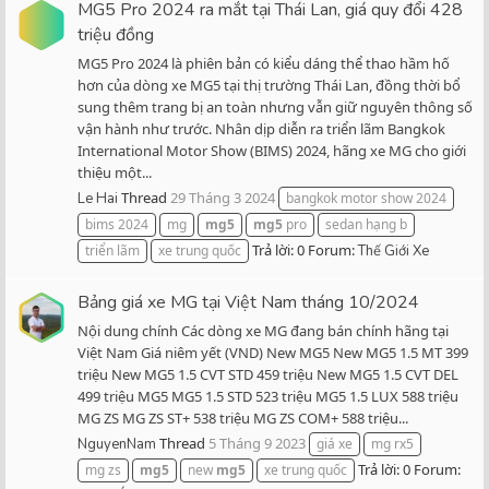
MG5 Pro 2024 ra mắt tại Thái Lan, giá quy đổi 428
triệu đồng
MG5 Pro 2024 là phiên bản có kiểu dáng thể thao hầm hố
hơn của dòng xe MG5 tại thị trường Thái Lan, đồng thời bổ
sung thêm trang bị an toàn nhưng vẫn giữ nguyên thông số
vận hành như trước. Nhân dịp diễn ra triển lãm Bangkok
International Motor Show (BIMS) 2024, hãng xe MG cho giới
thiệu một...
Thread
29 Tháng 3 2024
Le Hai
bangkok motor show 2024
bims 2024
mg
mg5
mg5
pro
sedan hạng b
Trả lời: 0
Forum:
triển lãm
xe trung quốc
Thế Giới Xe
Bảng giá xe MG tại Việt Nam tháng 10/2024
Nội dung chính Các dòng xe MG đang bán chính hãng tại
Việt Nam Giá niêm yết (VND) New MG5 New MG5 1.5 MT 399
triệu New MG5 1.5 CVT STD 459 triệu New MG5 1.5 CVT DEL
499 triệu MG5 MG5 1.5 STD 523 triệu MG5 1.5 LUX 588 triệu
MG ZS MG ZS ST+ 538 triệu MG ZS COM+ 588 triệu...
Thread
5 Tháng 9 2023
NguyenNam
giá xe
mg rx5
Trả lời: 0
Forum:
mg zs
mg5
new
mg5
xe trung quốc