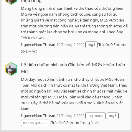
triệu đồng
Mang trong mình di sản thiết kế thể thao của thương hiệu
MG và vẻ ngoài đậm phong cách coupe, cùng sự tối ưu
những giá trị về mặt công nghệ và tiện nghi, MG5 vượt lên
trên một phương tiện hiện đại và trẻ trung thông thường để
trở thành một lựa chọn xe hơi Hơn cả mong đợi. Theo ông
Teh Kim Hwa –...
Thread
10 Tháng 2 2022
Trả lời: 0
Forum:
NguyenNam
mg5
XE KHÁC
Lộ diện những hình ảnh đầu tiên về MG5 Hoàn Toàn
Mới
Mới đây, một số hình ảnh rò rỉ cho thấy chiếc xe MG5 Hoàn
Toàn Mới đã chính thức có mặt tại thị trường Việt Nam. Theo
một số nguồn tin, MG Việt Nam sẽ chính thức ra mắt mẫu xe
mới với tên gọi MG5 Hoàn Toàn Mới vào đầu tháng 3 năm
2022. Đây là thế hệ mới của MG5 đã từng xuất hiện tại Việt
Nam...
Thread
21 Tháng 1 2022
NguyenNam
mg motor
mg5
Trả lời: 0
Forum:
morris garages
Trong Nước