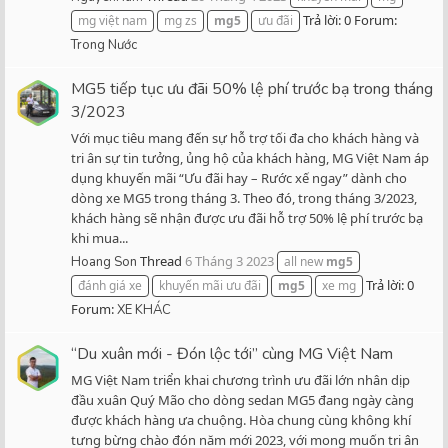
Trả lời: 0
Forum:
mg việt nam
mg zs
mg5
ưu đãi
Trong Nước
MG5 tiếp tục ưu đãi 50% lệ phí trước bạ trong tháng
3/2023
Với mục tiêu mang đến sự hỗ trợ tối đa cho khách hàng và
tri ân sự tin tưởng, ủng hộ của khách hàng, MG Việt Nam áp
dụng khuyến mãi “Ưu đãi hay – Rước xế ngay” dành cho
dòng xe MG5 trong tháng 3. Theo đó, trong tháng 3/2023,
khách hàng sẽ nhận được ưu đãi hỗ trợ 50% lệ phí trước bạ
khi mua...
Thread
6 Tháng 3 2023
Hoang Son
all new
mg5
Trả lời: 0
đánh giá xe
khuyến mãi ưu đãi
mg5
xe mg
Forum:
XE KHÁC
“Du xuân mới - Đón lộc tới” cùng MG Việt Nam
MG Việt Nam triển khai chương trình ưu đãi lớn nhân dịp
đầu xuân Quý Mão cho dòng sedan MG5 đang ngày càng
được khách hàng ưa chuộng. Hòa chung cùng không khí
tưng bừng chào đón năm mới 2023, với mong muốn tri ân