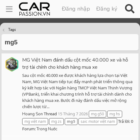
Đăng nhập
Đăng ký
Tags
mg5
MG Việt Nam đánh dấu cột mốc 40.000 xe và hỗ
trợ tài chính cho khách hàng mua xe
Sau cột mốc 40.000 xe được khách hàng lựa chọn tại Việt
Nam, MG Việt Nam tiếp tục đẩy mạnh phát triển thông qua
ký kết hợp tác với Ngân hàng TMCP Việt Nam Thịnh Vượng
(VPBank), triển khai chương trình hỗ trợ tài chính dành cho
khách hàng mua xe. Bước đi này đánh dấu việc mở rộng
chiến lược từ...
Thread
15 Tháng 7 2026
Hoang Son
mg g50
mg hs
Trả lời: 0
mg việt nam
mg zs
mg5
saic motor việt nam
Forum:
Trong Nước