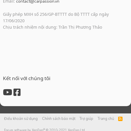
Email:
contact@carpassion.vn
Giấy phép MXH số 256/GP-BTTTT do Bộ TTTT cấp ngày
17/06/2020
Chịu trách nhiệm nội dung: Trần Thị Phương Thảo
Kết nối với chúng tôi
Điều khoản sử dụng
Chính sách bảo mật
Trợ giúp
Trang chủ
R
S
S
®
Forum software by XenForo
© 2010-2021 XenForo Ltd.