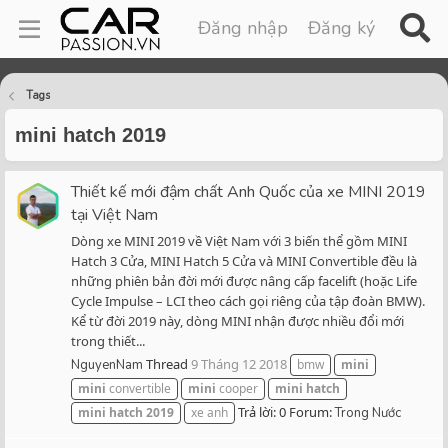
Đăng nhập
Đăng ký
Tags
mini hatch 2019
Thiết kế mới đậm chất Anh Quốc của xe MINI 2019
tại Việt Nam
Dòng xe MINI 2019 về Việt Nam với 3 biến thể gồm MINI
Hatch 3 Cửa, MINI Hatch 5 Cửa và MINI Convertible đều là
những phiên bản đời mới được nâng cấp facelift (hoặc Life
Cycle Impulse – LCI theo cách gọi riêng của tập đoàn BMW).
Kể từ đời 2019 này, dòng MINI nhận được nhiều đổi mới
trong thiết...
Thread
9 Tháng 12 2018
NguyenNam
bmw
mini
mini
convertible
mini
cooper
mini
hatch
Trả lời: 0
Forum:
mini
hatch
2019
xe anh
Trong Nước