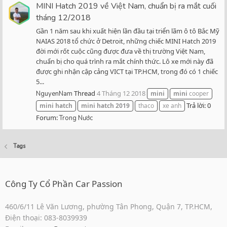
MINI Hatch 2019 về Việt Nam, chuẩn bị ra mắt cuối
tháng 12/2018
Gần 1 năm sau khi xuất hiện lần đầu tại triển lãm ô tô Bắc Mỹ
NAIAS 2018 tổ chức ở Detroit, những chiếc MINI Hatch 2019
đời mới rốt cuộc cũng được đưa về thị trường Việt Nam,
chuẩn bị cho quá trình ra mắt chính thức. Lô xe mới này đã
được ghi nhận cập cảng VICT tại TP.HCM, trong đó có 1 chiếc
5...
Thread
4 Tháng 12 2018
NguyenNam
mini
mini
cooper
Trả lời: 0
mini
hatch
mini
hatch
2019
thaco
xe anh
Forum:
Trong Nước
Tags
Công Ty Cổ Phần Car Passion
460/6/11 Lê Văn Lương, phường Tân Phong, Quận 7, TP.HCM,
Điện thoại: 083-8039939