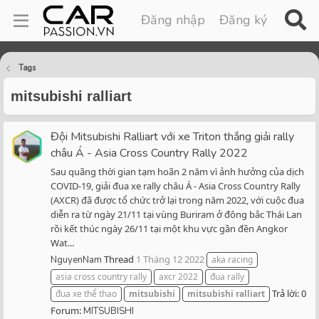
Đăng nhập
Đăng ký
Tags
mitsubishi ralliart
Đội Mitsubishi Ralliart với xe Triton thắng giải rally
châu Á - Asia Cross Country Rally 2022
Sau quãng thời gian tạm hoãn 2 năm vì ảnh hưởng của dịch
COVID-19, giải đua xe rally châu Á - Asia Cross Country Rally
(AXCR) đã được tổ chức trở lại trong năm 2022, với cuộc đua
diễn ra từ ngày 21/11 tại vùng Buriram ở đông bắc Thái Lan
rồi kết thúc ngày 26/11 tại một khu vực gần đền Angkor
Wat...
Thread
1 Tháng 12 2022
NguyenNam
aka racing
asia cross country rally
axcr 2022
đua rally
Trả lời: 0
đua xe thể thao
mitsubishi
mitsubishi
ralliart
Forum:
MITSUBISHI