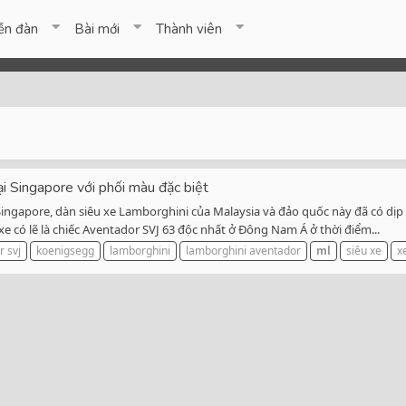
ễn đàn
Bài mới
Thành viên
i Singapore với phối màu đặc biệt
 Singapore, dàn siêu xe Lamborghini của Malaysia và đảo quốc này đã có dị
e có lẽ là chiếc Aventador SVJ 63 độc nhất ở Đông Nam Á ở thời điểm...
 svj
koenigsegg
lamborghini
lamborghini aventador
ml
siêu xe
x