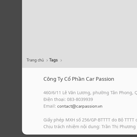
Trang chủ
Tags
Công Ty Cổ Phần Car Passion
460/6/11 Lê Văn Lương, phường Tân Phong, 
Điện thoại: 083-8039939
Email:
contact@carpassion.vn
Giấy phép MXH số 256/GP-BTTTT do Bộ TTTT 
Chịu trách nhiệm nội dung: Trần Thị Phương