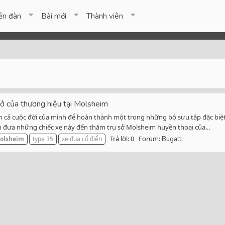
ễn đàn
Bài mới
Thành viên
sở của thương hiệu tại Molsheim
nh cả cuộc đời của mình để hoàn thành một trong những bộ sưu tập đặc biệt 
h đưa những chiếc xe này đến thăm trụ sở Molsheim huyền thoại của...
Trả lời: 0
Forum:
olsheim
type 35
xe đua cổ điển
Bugatti