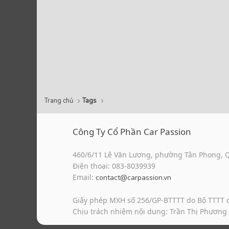
Trang chủ
Tags
Công Ty Cổ Phần Car Passion
460/6/11 Lê Văn Lương, phường Tân Phong, 
Điện thoại: 083-8039939
Email:
contact@carpassion.vn
Giấy phép MXH số 256/GP-BTTTT do Bộ TTTT 
Chịu trách nhiệm nội dung: Trần Thị Phương